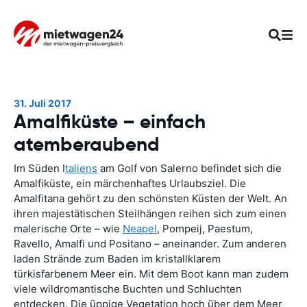
31. Juli 2017
Amalfiküste – einfach
atemberaubend
Im Süden I
taliens
am Golf von Salerno befindet sich die
Amalfiküste, ein märchenhaftes Urlaubsziel. Die
Amalfitana gehört zu den schönsten Küsten der Welt. An
ihren majestätischen Steilhängen reihen sich zum einen
malerische Orte – wie
Neapel
, Pompeij, Paestum,
Ravello, Amalfi und Positano – aneinander. Zum anderen
laden Strände zum Baden im kristallklarem
türkisfarbenem Meer ein. Mit dem Boot kann man zudem
viele wildromantische Buchten und Schluchten
entdecken. Die üppige Vegetation hoch über dem Meer