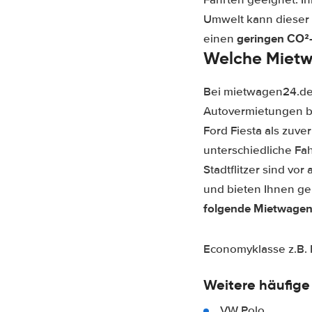
Umwelt kann dieser
geringen CO²
einen
Welche Mietwa
Bei mietwagen24.de 
Autovermietungen be
Ford Fiesta als zuv
unterschiedliche F
Stadtflitzer sind vo
und bieten Ihnen ge
folgende Mietwagen
Economyklasse z.B. 
Weitere häufige
VW Polo