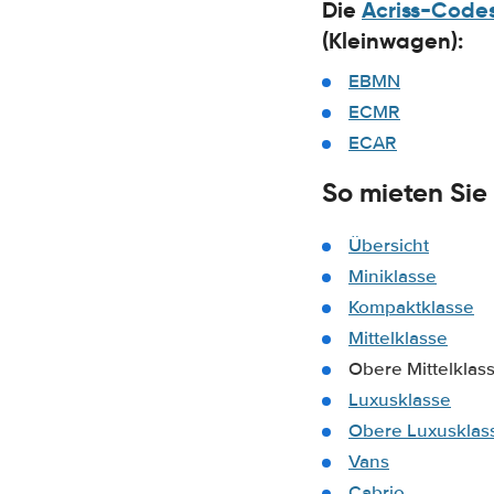
Die
Acriss-Code
(Kleinwagen):
EBMN
ECMR
ECAR
So mieten Sie
Übersicht
Miniklasse
Kompaktklasse
Mittelklasse
Obere Mittelklas
Luxusklasse
Obere Luxusklas
Vans
Cabrio