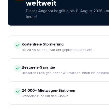
weltweit
Dieses Angebot ist gültig bis 11. August 2026 - 
heute!
Kostenfreie
Stornierung
Bis zu 48 Stunden vor der geplanten Abholzeit
Bestpreis-Garantie
Besseren Preis gefunden? Wir machen Ihnen ein bessere
24 000+
Mietwagen-Stationen
Standorte rund um den Globus