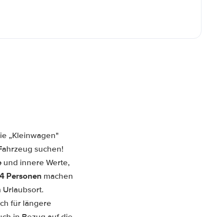
rie „Kleinwagen"
 Fahrzeug suchen!
e
und innere Werte,
2-4 Personen
machen
 Urlaubsort.
ch für längere
uch in Bezug auf die