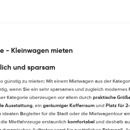
e - Kleinwagen mieten
lich und sparsam
so günstig zu mieten: Mit einem Mietwagen aus der Katego
chtig, wenn Sie ein sehr sparsames und zugleich modernes
praktische Größ
eser Kategorie überzeugen vor allem durch
le Ausstattung
geräumiger Kofferraum
Platz für 
, ein
und
idealen Begleiter für die Stadt oder die Mietwagentour am
komfortabel
 die Mietfahrzeuge erstaunlich
und deshalb au
r dynamisches Auftreten sorgt für zusätzlichen Fahrspaß. A