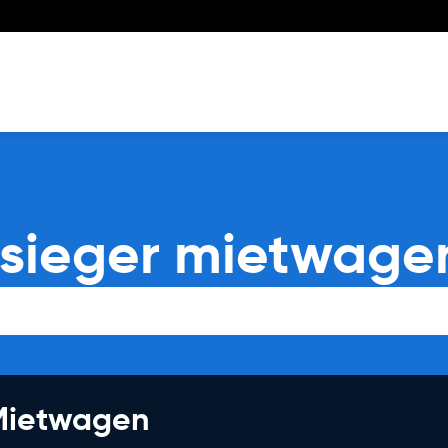
tsieger mietwage
 Mietwagen