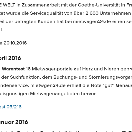
E WELT in Zusammenarbeit mit der Goethe-Universität in Fr
tet wurde die Servicequalität von über 2.600 Unternehmen
eil der befragten Kunden hat bei mietwagen24.de einen se
t.
m 20.10.2016
ril 2016
g Warentest
16 Mietwagenportale auf Herz und Nieren geprü
f der Suchfunktion, dem Buchungs- und Stornierungsvorga
denservice. mietwgen24.de erhielt die Note "gut". Genau
preisgünstigen Mietwagenangeboten hervor.
st 05/216
anuar 2016