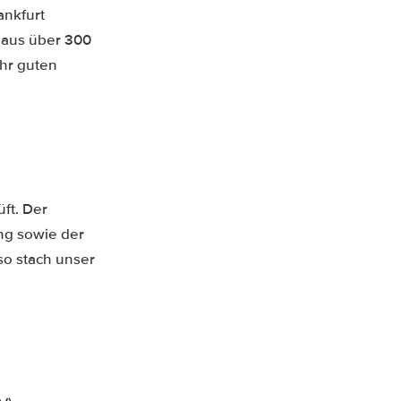
ankfurt
 aus über 300
hr guten
ft. Der
ng sowie der
so stach unser