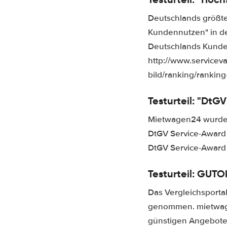
Deutschlands größte
Kundennutzen" in de
Deutschlands Kunde
http://www.service
bild/ranking/rankin
Testurteil: "DtG
Mietwagen24 wurde v
DtGV Service-Award 
DtGV Service-Award
Testurteil: GUT
O
Das Vergleichsporta
genommen. mietwagen
günstigen Angebote