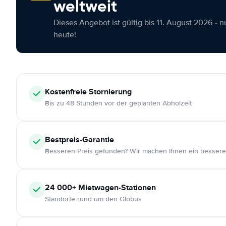
weltweit
Dieses Angebot ist gültig bis 11. August 2026 - 
heute!
Kostenfreie
Stornierung
Bis zu 48 Stunden vor der geplanten Abholzeit
Bestpreis-Garantie
Besseren Preis gefunden? Wir machen Ihnen ein bessere
24 000+
Mietwagen-Stationen
Standorte rund um den Globus