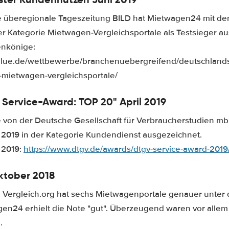
 überegionale Tageszeitung BILD hat Mietwagen24 mit dem
r Kategorie Mietwagen-Vergleichsportale als Testsieger a
nkönige:
value.de/wettbewerbe/branchenuebergreifend/deutschlan
g-mietwagen-vergleichsportale/
V Service-Award: TOP 20"
April 2019
on der Deutsche Gesellschaft für Verbraucherstudien mb
2019 in der Kategorie Kundendienst ausgezeichnet.
 2019:
https://www.dtgv.de/awards/dtgv-service-award-2019
ktober 2018
l Vergleich.org hat sechs Mietwagenportale genauer unter 
24 erhielt die Note "gut". Überzeugend waren vor allem 
.