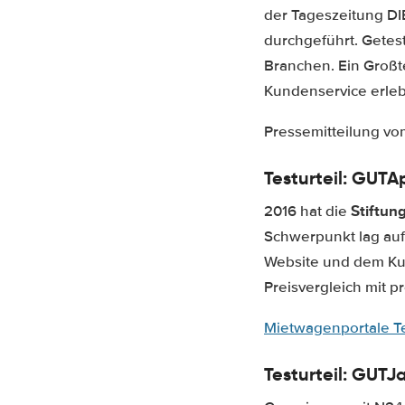
der Tageszeitung DI
durchgeführt. Getes
Branchen. Ein Großt
Kundenservice erleb
Pressemitteilung vo
Testurteil: GUT
Ap
Stiftun
2016 hat die
Schwerpunkt lag au
Website und dem Kun
Preisvergleich mit 
Mietwagenportale Te
Testurteil: GUT
J