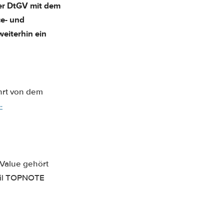
der DtGV mit dem
ce- und
weiterhin ein
hrt von dem
-
Value gehört
eil TOPNOTE