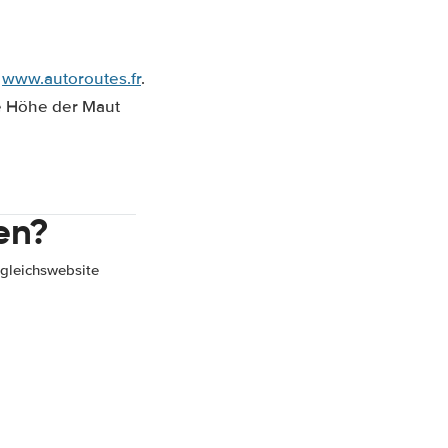
e
www.autoroutes.fr
.
ie Höhe der Maut
en?
gleichswebsite