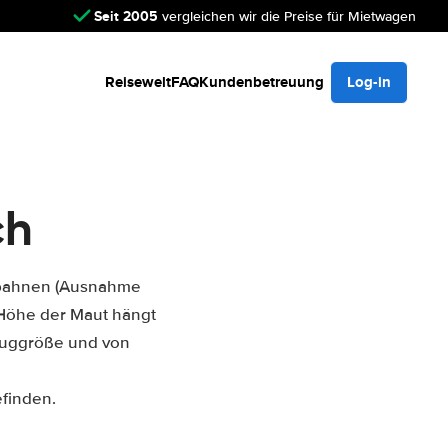
Seit 2005
vergleichen wir die Preise für Mietwagen
Reisewelt
FAQ
Kundenbetreuung
Log-in
ch
tobahnen (Ausnahme
 Höhe der Maut hängt
zeuggröße und von
efinden.