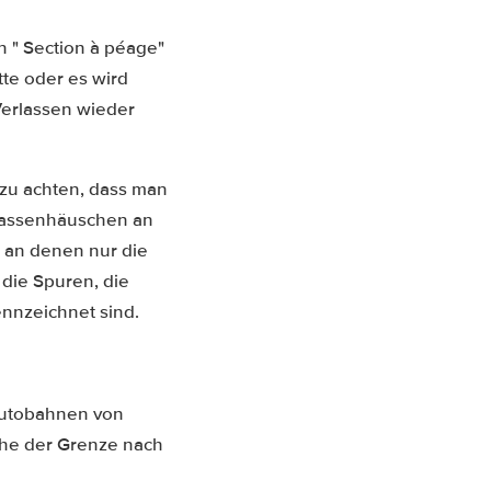
n " Section à péage"
tte oder es wird
 Verlassen wieder
 zu achten, dass man
e Kassenhäuschen an
, an denen nur die
 die Spuren, die
nnzeichnet sind.
autobahnen von
ähe der Grenze nach