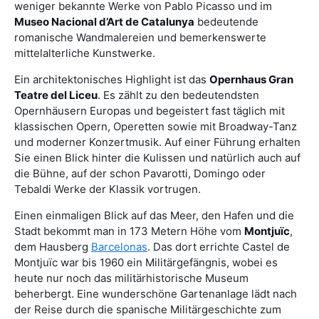
weniger bekannte Werke von Pablo Picasso und im
Museo Nacional d’Art de Catalunya
bedeutende
romanische Wandmalereien und bemerkenswerte
mittelalterliche Kunstwerke.
Ein architektonisches Highlight ist das
Opernhaus Gran
Teatre del Liceu
. Es zählt zu den bedeutendsten
Opernhäusern Europas und begeistert fast täglich mit
klassischen Opern, Operetten sowie mit Broadway-Tanz
und moderner Konzertmusik. Auf einer Führung erhalten
Sie einen Blick hinter die Kulissen und natürlich auch auf
die Bühne, auf der schon Pavarotti, Domingo oder
Tebaldi Werke der Klassik vortrugen.
Einen einmaligen Blick auf das Meer, den Hafen und die
Stadt bekommt man in 173 Metern Höhe vom
Montjuïc
,
dem Hausberg
Barcelonas
. Das dort errichte Castel de
Montjuïc war bis 1960 ein Militärgefängnis, wobei es
heute nur noch das militärhistorische Museum
beherbergt. Eine wunderschöne Gartenanlage lädt nach
der Reise durch die spanische Militärgeschichte zum