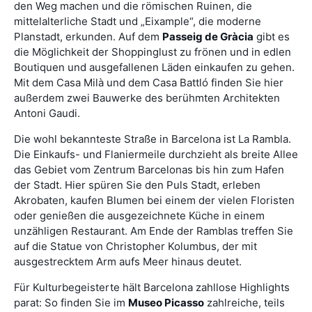
den Weg machen und die römischen Ruinen, die
mittelalterliche Stadt und „Eixample“, die moderne
Planstadt, erkunden. Auf dem
Passeig de Gràcia
gibt es
die Möglichkeit der Shoppinglust zu frönen und in edlen
Boutiquen und ausgefallenen Läden einkaufen zu gehen.
Mit dem Casa Milà und dem Casa Battló finden Sie hier
außerdem zwei Bauwerke des berühmten Architekten
Antoni Gaudi.
Die wohl bekannteste Straße in Barcelona ist La Rambla.
Die Einkaufs- und Flaniermeile durchzieht als breite Allee
das Gebiet vom Zentrum Barcelonas bis hin zum Hafen
der Stadt. Hier spüren Sie den Puls Stadt, erleben
Akrobaten, kaufen Blumen bei einem der vielen Floristen
oder genießen die ausgezeichnete Küche in einem
unzähligen Restaurant. Am Ende der Ramblas treffen Sie
auf die Statue von Christopher Kolumbus, der mit
ausgestrecktem Arm aufs Meer hinaus deutet.
Für Kulturbegeisterte hält Barcelona zahllose Highlights
parat: So finden Sie im
Museo Picasso
zahlreiche, teils