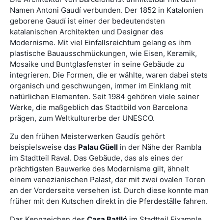
Namen Antoni Gaudí verbunden. Der 1852 in Katalonien
geborene Gaudí ist einer der bedeutendsten
katalanischen Architekten und Designer des
Modernisme. Mit viel Einfallsreichtum gelang es ihm
plastische Bauausschmückungen, wie Eisen, Keramik,
Mosaike und Buntglasfenster in seine Gebäude zu
integrieren. Die Formen, die er wählte, waren dabei stets
organisch und geschwungen, immer im Einklang mit
natürlichen Elementen. Seit 1984 gehören viele seiner
Werke, die maßgeblich das Stadtbild von Barcelona
prägen, zum Weltkulturerbe der UNESCO.
Zu den frühen Meisterwerken Gaudís gehört
beispielsweise das
Palau Güell
in der Nähe der Rambla
im Stadtteil Raval. Das Gebäude, das als eines der
prächtigsten Bauwerke des Modernisme gilt, ähnelt
einem venezianischen Palast, der mit zwei ovalen Toren
an der Vorderseite versehen ist. Durch diese konnte man
früher mit den Kutschen direkt in die Pferdeställe fahren.
Das Kennzeichen des
Casa Batlló
im Stadtteil Eixample