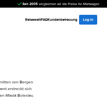
Seit 2005
vergleichen wir die Preise für Mietwagen
Reisewelt
FAQ
Kundenbetreuung
Log-in
inmitten von Bergen
mt erstreckt sich
en Mladá Boleslav,