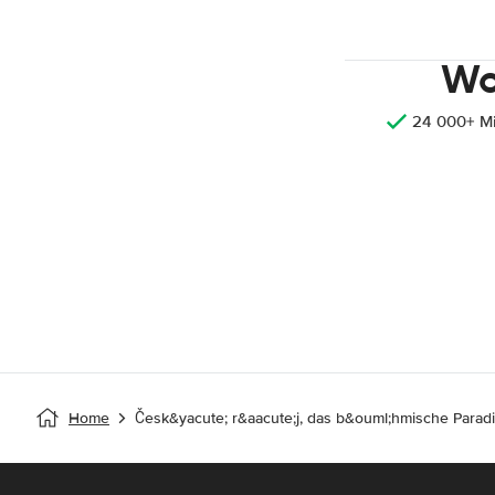
Wo
24 000+ M
Home
Česk&yacute; r&aacute;j, das b&ouml;hmische Parad