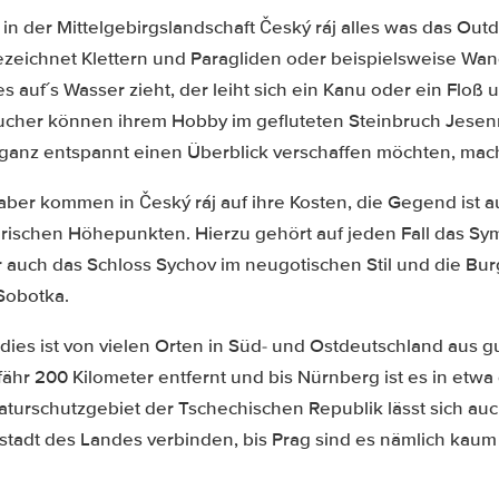
 in der Mittelgebirgslandschaft Český ráj alles was das Ou
zeichnet Klettern und Paragliden oder beispielsweise Wa
auf´s Wasser zieht, der leiht sich ein Kanu oder ein Floß u
aucher können ihrem Hobby im gefluteten Steinbruch Jese
h ganz entspannt einen Überblick verschaffen möchten, mach
aber kommen in Český ráj auf ihre Kosten, die Gegend ist a
torischen Höhepunkten. Hierzu gehört auf jeden Fall das S
r auch das Schloss Sychov im neugotischen Stil und die B
Sobotka.
ies ist von vielen Orten in Süd- und Ostdeutschland aus gu
ähr 200 Kilometer entfernt und bis Nürnberg ist es in etwa 
aturschutzgebiet der Tschechischen Republik lässt sich au
stadt des Landes verbinden, bis Prag sind es nämlich kaum