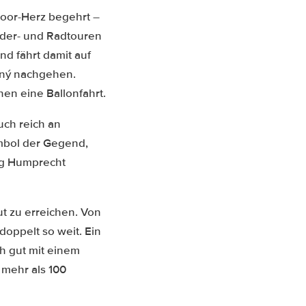
tdoor-Herz begehrt –
nder- und Radtouren
nd fährt damit auf
nný nachgehen.
en eine Ballonfahrt.
uch reich an
ymbol der Gegend,
urg Humprecht
t zu erreichen. Von
doppelt so weit. Ein
ch gut mit einem
 mehr als 100