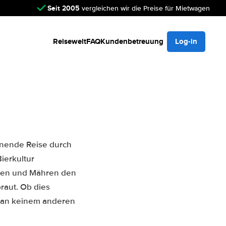
Seit 2005
vergleichen wir die Preise für Mietwagen
Reisewelt
FAQ
Kundenbetreuung
Log-in
nnende Reise durch
ierkultur
men und Mähren den
raut. Ob dies
hl an keinem anderen