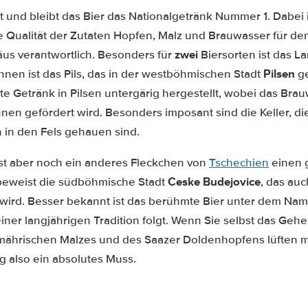
t und bleibt das Bier das Nationalgetränk Nummer 1. Dabei i
e Qualität der Zutaten Hopfen, Malz und Brauwasser für den
zwei
us verantwortlich. Besonders für
Biersorten ist das L
Pilsen
hnen ist das Pils, das in der westböhmischen Stadt
ge
te Getränk in Pilsen untergärig hergestellt, wobei das Br
nen gefördert wird. Besonders imposant sind die Keller, di
 in den Fels gehauen sind.
st aber noch ein anderes Fleckchen von
Tschechien
einen 
Ceske Budejovice
beweist die südböhmische Stadt
, das auc
 wird. Besser bekannt ist das berühmte Bier unter dem Na
ner langjährigen Tradition folgt. Wenn Sie selbst das Geh
mährischen Malzes und des Saazer Doldenhopfens lüften mö
g also ein absolutes Muss.