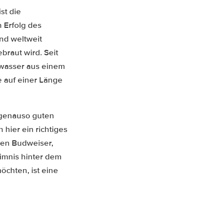
st die
 Erfolg des
and weltweit
braut wird. Seit
auwasser aus einem
e auf einer Länge
genauso guten
h hier ein richtiges
men Budweiser,
eimnis hinter dem
chten, ist eine