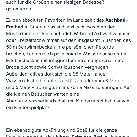
auch für die Großen einen riesigen Badespaß
garantieren.
Zu den absoluten Favoriten im Land zählt das
Aachbad-
Freibad
in Singen, das sich idyllisch zwischen den
Flussarmen der Aach befindet. Während Aktivschwimmer
oder Freizeitschwimmer auf den insgesamt 6 Bahnen des
50 m Schwimmbecken ihre persönlichen Rekorde
brechen, können sich passionierte Wasserplanscher im
Erlebnisbecken mit integriertem Strömungskanal, einer
Brodelbucht sowie Schwallduschen vergnügen.
Außerdem gilt es dort sich die 96 Meter lange
Wasserrutsche hinunter zu stürzen oder vom 3 Meter-
und 5 Meter- Sprungturm ins kühle Nass zu springen. Auf
die kleinen Besucher warten eine
Abenteuerwasserlandschaft mit Kinderrutschbahn sowie
ein Kinderspielplatz.
Ein ebenso gute Abkühlung und Spaß für die ganze
Familie verspricht das
Albert-Schwarz-Bad
in Heidenau.