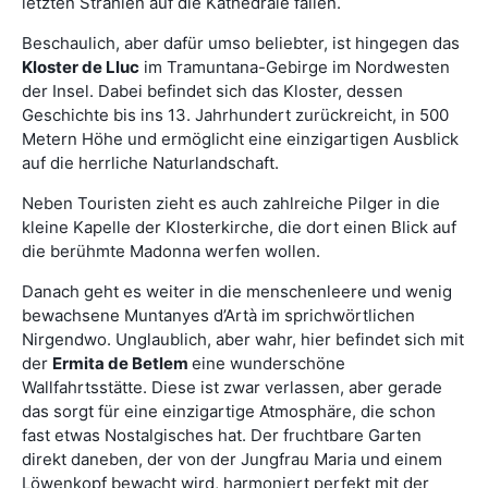
letzten Strahlen auf die Kathedrale fallen.
Beschaulich, aber dafür umso beliebter, ist hingegen das
Kloster de Lluc
im Tramuntana-Gebirge im Nordwesten
der Insel. Dabei befindet sich das Kloster, dessen
Geschichte bis ins 13. Jahrhundert zurückreicht, in 500
Metern Höhe und ermöglicht eine einzigartigen Ausblick
auf die herrliche Naturlandschaft.
Neben Touristen zieht es auch zahlreiche Pilger in die
kleine Kapelle der Klosterkirche, die dort einen Blick auf
die berühmte Madonna werfen wollen.
Danach geht es weiter in die menschenleere und wenig
bewachsene Muntanyes d’Artà im sprichwörtlichen
Nirgendwo. Unglaublich, aber wahr, hier befindet sich mit
der
Ermita de Betlem
eine wunderschöne
Wallfahrtsstätte. Diese ist zwar verlassen, aber gerade
das sorgt für eine einzigartige Atmosphäre, die schon
fast etwas Nostalgisches hat. Der fruchtbare Garten
direkt daneben, der von der Jungfrau Maria und einem
Löwenkopf bewacht wird, harmoniert perfekt mit der