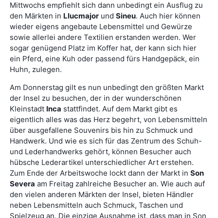
Mittwochs empfiehlt sich dann unbedingt ein Ausflug zu
den Märkten in
Llucmajor
und
Sineu
. Auch hier können
wieder eigens angebaute Lebensmittel und Gewürze
sowie allerlei andere Textilien erstanden werden. Wer
sogar genügend Platz im Koffer hat, der kann sich hier
ein Pferd, eine Kuh oder passend fürs Handgepäck, ein
Huhn, zulegen.
Am Donnerstag gilt es nun unbedingt den größten Markt
der Insel zu besuchen, der in der wunderschönen
Kleinstadt
Inca
stattfindet. Auf dem Markt gibt es
eigentlich alles was das Herz begehrt, von Lebensmitteln
über ausgefallene Souvenirs bis hin zu Schmuck und
Handwerk. Und wie es sich für das Zentrum des Schuh-
und Lederhandwerks gehört, können Besucher auch
hübsche Lederartikel unterschiedlicher Art erstehen.
Zum Ende der Arbeitswoche lockt dann der Markt in
Son
Severa
am Freitag zahlreiche Besucher an. Wie auch auf
den vielen anderen Märkten der Insel, bieten Händler
neben Lebensmitteln auch Schmuck, Taschen und
Spielzeug an. Die einzige Ausnahme ist, dass man in Son