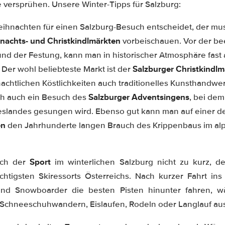
ersprühen. Unsere Winter-Tipps für Salzburg:
eihnachten für einen Salzburg-Besuch entscheidet, der mus
nachts- und Christkindlmärkten
vorbeischauen. Vor der b
 und der Festung, kann man in historischer Atmosphäre fast
Salzburger Christkindlm
Der wohl beliebteste Markt ist der
chtlichen Köstlichkeiten auch traditionelles Kunsthandwer
Salzburger Adventsingens
ich auch ein Besuch des
, bei dem
slandes gesungen wird. Ebenso gut kann man auf einer d
en
den Jahrhunderte langen Brauch des Krippenbaus im alpi
Sport
uch der
im winterlichen Salzburg nicht zu kurz, 
chtigsten Skiressorts Österreichs. Nach kurzer Fahrt in
und Snowboarder die besten Pisten hinunter fahren, w
 Schneeschuhwandern, Eislaufen, Rodeln oder Langlauf a