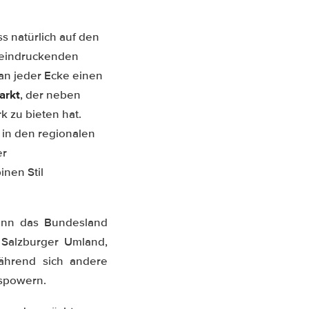
s natürlich auf den
eeindruckenden
 an jeder Ecke einen
arkt
, der neben
k zu bieten hat.
 in den regionalen
er
nen Stil
denn das Bundesland
s Salzburger Umland,
ährend sich andere
uspowern.