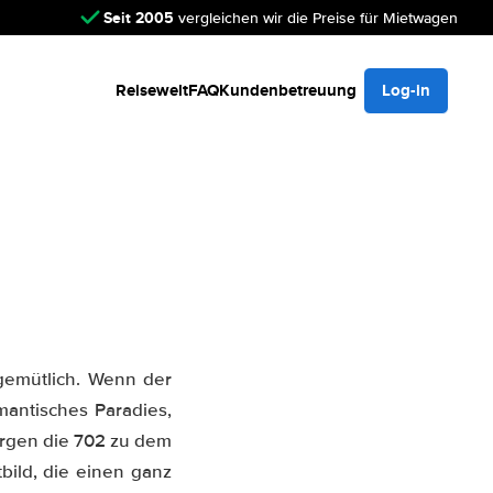
Seit 2005
vergleichen wir die Preise für Mietwagen
Reisewelt
FAQ
Kundenbetreuung
Log-in
 gemütlich. Wenn der
omantisches Paradies,
orgen die 702 zu dem
ild, die einen ganz