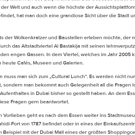
 der Welt und auch wenn die höchste der Aussichtsplattform
indet, hat man doch eine grandiose Sicht über die Stadt u
ts der Wolkenkratzer und Baustellen erleben möchte, der 
rch das Altstadtviertel Al Bastakija mit seinen lehmverpu
 den engen Gassen. In dem Viertel, welches im Jahr 2005 k
h heute Cafés, Museen und Galerien.
n muss man sich zum „Cultural Lunch“. Es werden nicht nur
rt, sondern man bekommt auch Gelegenheit all die Fragen l
ufenthaltes in Dubai bisher so gestellt haben. An dem Es
 diese Fragen gern beantwortet.
n Vorlieben geht es nach dem Essen weiter ins Stadtmuse
ahidi-Fort von 1787 befindet oder in eines der Einkaufszentr
m Beispiel mit der Dubai Mall eines der größten Shoppingce