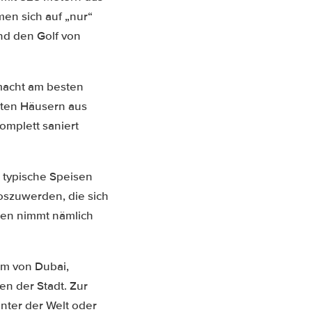
en sich auf „nur“
nd den Golf von
macht am besten
tzten Häusern aus
omplett saniert
 typische Speisen
oszuwerden, die sich
sen nimmt nämlich
um von Dubai,
en der Stadt. Zur
nter der Welt oder