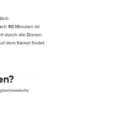
lich
ach 90 Minuten ist
hrt durch die Dünen
auf dem Kamel findet
en?
gleichswebsite