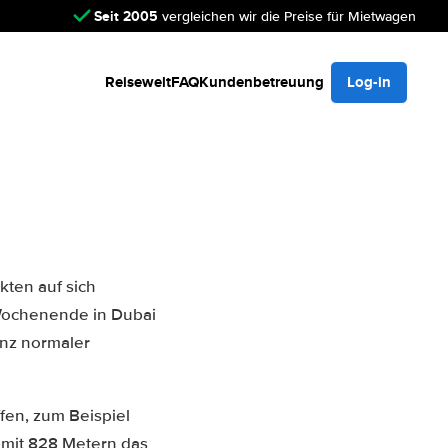
Seit 2005
vergleichen wir die Preise für Mietwagen
Reisewelt
FAQ
Kundenbetreuung
Log-in
kten auf sich
Wochenende in Dubai
anz normaler
fen, zum Beispiel
t mit 828 Metern das