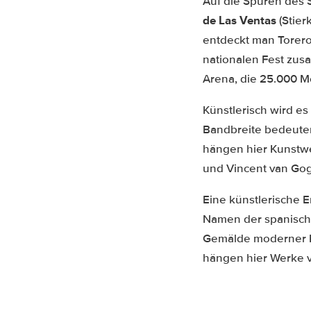
Auf die Spuren des 
de Las Ventas
(Stie
entdeckt man Torero
nationalen Fest z
Arena, die 25.000 Me
Künstlerisch wird e
Bandbreite bedeute
hängen hier Kunstwe
und Vincent van Go
Eine künstlerische E
Namen der spanische
Gemälde moderner K
hängen hier Werke v