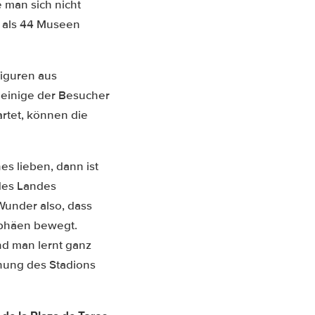
 man sich nicht
r als 44 Museen
iguren aus
 einige der Besucher
tet, können die
es lieben, dann ist
 des Landes
Wunder also, dass
ophäen bewegt.
nd man lernt ganz
hung des Stadions