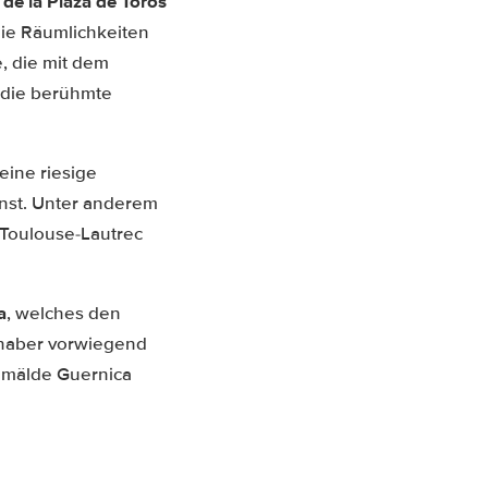
de la Plaza de Toros
ie Räumlichkeiten
, die mit dem
die berühmte
 eine riesige
nst. Unter anderem
 Toulouse-Lautrec
a
, welches den
bhaber vorwiegend
emälde Guernica