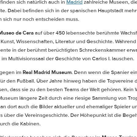
inden sich natürlich auch in
Madrid
zahlreiche Museen, die
lte. Dabei befinden sich in der spanischen Hauptstadt meh
 sich nur noch entscheiden muss.
Museo de Cera
auf über 450 lebensechte berühmte Wachsf
, Kunst, Wissenschaften, Literatur und Geschichte. Während
nte in der berühmt berüchtigten Schreckenskammer erwar
im Multivisionssaal der Geschichte von Carlos I. lauschen.
Real Madrid Museum
ingegen im
. Denn wenn die Spanier ein
 für den Fußball. Über Jahre hinweg haben die Topvereine
sen, dass sie zu den besten Teams der Welt gehören. Kein 
Museum längere Zeit durch eine riesige Sammlung von Tr
an dort auch die Bilder aktueller und ehemaliger Spieler u
 über die Vereinsgeschichte. Der Höhepunkt ist die Bege
urch die Kabinen.