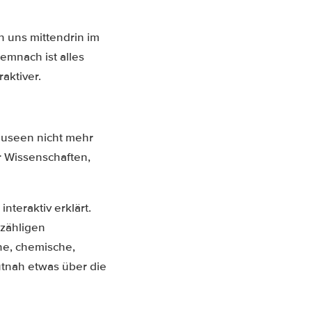
n uns mittendrin im
emnach ist alles
raktiver.
Museen nicht mehr
 Wissenschaften,
nteraktiv erklärt.
zähligen
he, chemische,
nah etwas über die