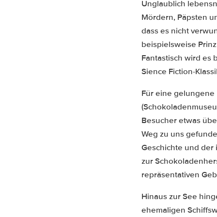
Unglaublich lebensn
Mördern, Päpsten un
dass es nicht verwu
beispielsweise Prinz
Fantastisch wird es
Sience Fiction-Klassi
Für eine gelungene 
(Schokoladenmuseum),
Besucher etwas über
Weg zu uns gefunden
Geschichte und der 
zur Schokoladenherste
repräsentativen Ge
Hinaus zur See hin
ehemaligen Schiffsw