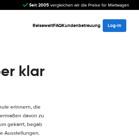
Seit 2005
vergleichen wir die Preise für Mietwagen
Reisewelt
FAQ
Kundenbetreuung
Log-in
er klar
ule erinnern, die
ichermaßen davon zu
eum gekarrt, begab
ie Ausstellungen.