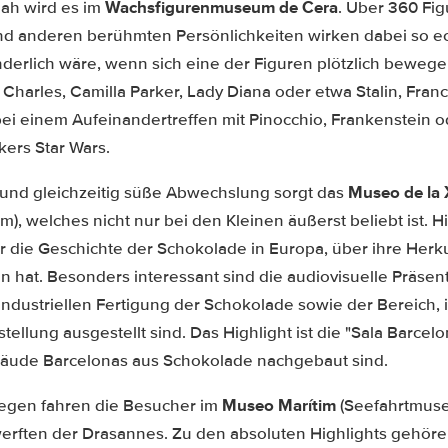
Wachsfigurenmuseum de Cera
ah wird es im
. Über 360 Fi
d anderen berühmten Persönlichkeiten wirken dabei so ec
nderlich wäre, wenn sich eine der Figuren plötzlich bewege
 Charles, Camilla Parker, Lady Diana oder etwa Stalin, Fran
 bei einem Aufeinandertreffen mit Pinocchio, Frankenstein 
kers Star Wars.
Museo de la 
und gleichzeitig süße Abwechslung sorgt das
 welches nicht nur bei den Kleinen äußerst beliebt ist. H
 die Geschichte der Schokolade in Europa, über ihre Herku
 hat. Besonders interessant sind die audiovisuelle Präsent
industriellen Fertigung der Schokolade sowie der Bereich, 
llung ausgestellt sind. Das Highlight ist die "Sala Barcelon
bäude Barcelonas aus Schokolade nachgebaut sind.
Museo Marítim
gegen fahren die Besucher im
(Seefahrtmuse
erften der Drasannes. Zu den absoluten Highlights gehören