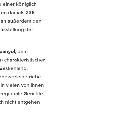
u einer königlich
rten damals 236
 man außerdem den
Ausstellung der
panyol
, dem
 charakteristischer
 Baskenland,
 Handwerksbetriebe
 in vielen von ihnen
regionale Gerichte
ch nicht entgehen