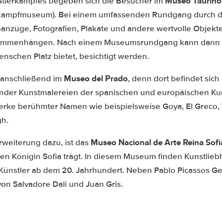
Museo Taurino 
Stierkampfes begeben sich die Besucher im
rkampfmuseum). Bei einem umfassenden Rundgang durch d
anzüge, Fotografien, Plakate und andere wertvolle Objekte
usammenhängen. Nach einem Museumsrundgang kann dann 
nschen Platz bietet, besichtigt werden.
Museo del Prado
s anschließend im
, denn dort befindet sich
nder Kunstmalereien der spanischen und europäischen Ku
rke berühmter Namen wie beispielsweise Goya, El Greco,
gh.
Museo Nacional de Arte Reina Sofi
rweiterung dazu, ist das
n Königin Sofia trägt. In diesem Museum finden Kunstlie
ünstler ab dem 20. Jahrhundert. Neben Pablo Picassos G
on Salvadore Dali und Juan Gris.