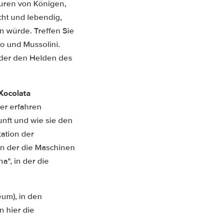
guren von Königen,
ht und lebendig,
n würde. Treffen Sie
co und Mussolini.
oder den Helden des
Xocolata
ier erfahren
nft und wie sie den
ation der
in der die Maschinen
a", in der die
um), in den
 hier die