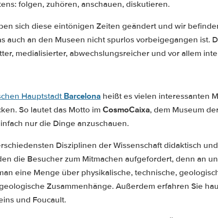
ens: folgen, zuhören, anschauen, diskutieren.
ben sich diese eintönigen Zeiten geändert und wir befinde
 das auch an den Museen nicht spurlos vorbeigegangen ist. D
otter, medialisierter, abwechslungsreicher und vor allem inte
Barcelona
ischen Hauptstadt
heißt es vielen interessanten 
CosmoCaixa
cken. So lautet das Motto im
, dem Museum der
einfach nur die Dinge anzuschauen.
schiedensten Disziplinen der Wissenschaft didaktisch und i
en die Besucher zum Mitmachen aufgefordert, denn an un
man eine Menge über physikalische, technische, geologisc
geologische Zusammenhänge. Außerdem erfahren Sie haut
ins und Foucault.