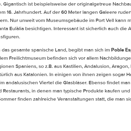
e. Gigantisch ist beispielsweise der originalgetreue Nachba
m 16. Jahrhundert. Auf der 60 Meter langen Galeere rude
ern. Nur unweit vom Museumsgebäude im Port Vell kann
ta Eulàlia besichtigen. Interessant ist sicherlich auch die 
sfiguren.
Poble Es
h das gesamte spanische Land, begibt man sich im
 dem Freilichtmuseum befinden sich vor allem Nachbildungen
ionen Spaniens, so z.B. aus Kastilien, Andalusion, Aragon,
ürlich aus Katalonien. In einigen von ihnen zeigen sogar
 im andalusischen Viertel die Glasbläser. Ebenso findet man
d Restaurants, in denen man typische Produkte kaufen und 
Sommer finden zahlreiche Veranstaltungen statt, die man si