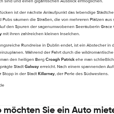
ch sind und einen gigantischen Ausblick ermöglichen.
ücken ist der nächste Anlaufpunkt das lebendige Städtch
d Pubs säumen die Straßen, die von mehreren Plätzen aus st
 Auf den Spuren der sagenumwobenen Seeräuberin Grace 
y
mit ihren zahlreichen kleinen Inselchen.
ngsreiche Rundreise in Dublin endet, ist ein Abstecher in 
einzuplanen. Während der Fahrt durch die wildromantische
Croagh Patrick
t man den heiligen Berg
ehe man schließlich
Galway
eprägte Stadt
erreicht. Nach einem spannenden Aufe
Killarney
r Stopp in der Stadt
, der Perle des Südwestens.
.de
 möchten Sie ein Auto miet