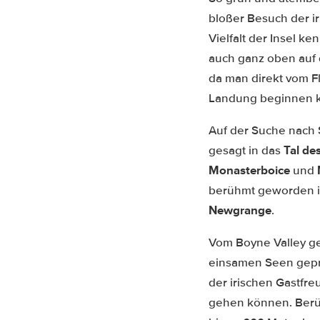
bloßer Besuch der i
Vielfalt der Insel 
auch ganz oben auf d
da man direkt vom F
Landung beginnen 
Auf der Suche nach 
Tal de
gesagt in das
Monasterboice
und
berühmt geworden ist
Newgrange
.
Vom Boyne Valley ge
einsamen Seen geprä
der irischen Gastf
gehen können. Berüh