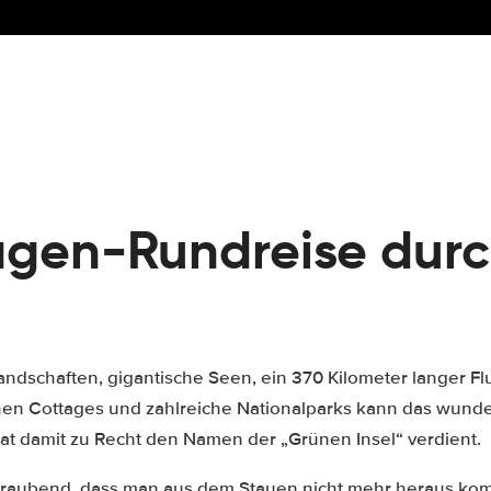
gen-Rundreise dur
ndschaften, gigantische Seen, ein 370 Kilometer langer F
hen Cottages und zahlreiche Nationalparks kann das wunde
t damit zu Recht den Namen der „Grünen Insel“ verdient.
raubend, dass man aus dem Stauen nicht mehr heraus kom