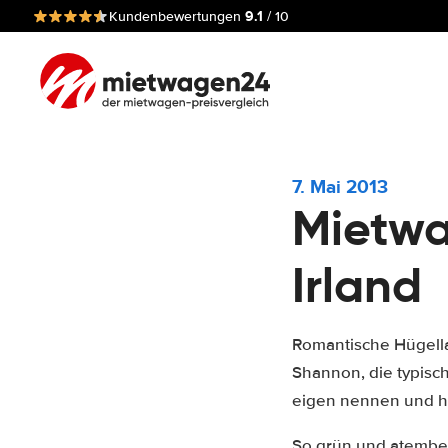
9.1
Kundenbewertungen
/ 10
7. Mai 2013
Mietwa
Irland
Romantische Hügella
Shannon, die typisc
eigen nennen und ha
So grün und atembe