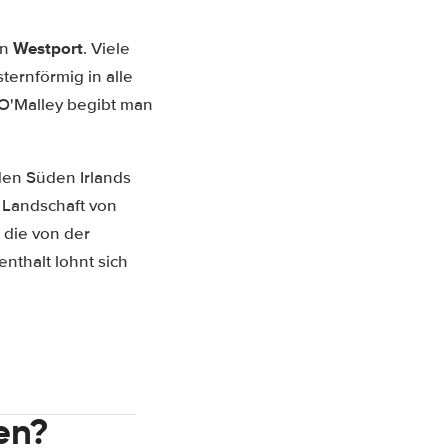
Westport
en
. Viele
ernförmig in alle
O'Malley begibt man
den Süden Irlands
 Landschaft von
 die von der
nthalt lohnt sich
en?