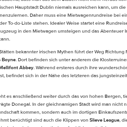
rischen Hauptstadt Dublin niemals ausreichen kann, um d
kennenzulernen. Daher muss eine Mietwagenrundreise bei e
er To-do-Liste stehen. Idealer Weise startet eine Rundreise 
lugzeug in den Mietwagen umsteigen und das Abenteuer Ir
kann.
Stätten bekannter irischen Mythen führt der Weg Richtung
s Boyne
. Dort befinden sich unter anderem die Klosterruin
Mellifont Abbey
. Während ersteres durch ihre wundersch
, befindet sich in der Nähe des letzteren das jungsteinzei
ht es anschließend weiter durch das von hohen Bergen, ti
gte Donegal. In der gleichnamigen Stadt wird man nicht 
reundschaft kommen, sondern auch im dortigen Einkaufsze
Slieve League
mt berüchtigt sind auch die Klippen von
, d