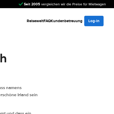
Seit 2005
vergleichen wir die Preise für Mietwagen
Reisewelt
FAQ
Kundenbetreuung
Log-in
ch
luss namens
rschöne Irland sein
mt und dass ein