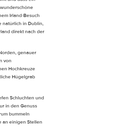
ie wunderschöne
inem Irland-Besuch
natürlich in Dublin,
land direkt nach der
 Norden, genauer
en von
önen Hochkreuze
tliche Hügelgrab
efen Schluchten und
nur in den Genuss
ntrum bummeln
ie an einigen Stellen