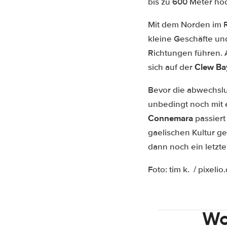
bis zu 600 Meter ho
Mit dem Norden im R
kleine Geschäfte un
Richtungen führen.
Clew Ba
sich auf der
Bevor die abwechslu
unbedingt noch mit 
Connemara
passier
gaelischen Kultur g
dann noch ein letzte
Foto: tim k. / pixelio
Wo