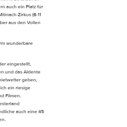
rn auch ein Platz für
itmach-Zirkus (6-11
uber aus den Vollen
urm wunderbare
er eingestellt,
en und das Aldente
hietwetter geben,
ich ein riesige
nd Filmen.
esterland
ndliche auch eine 45
en.