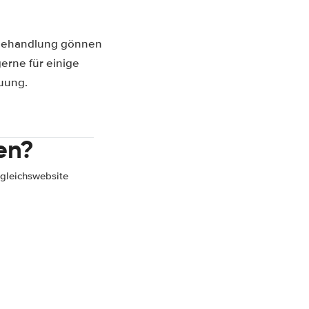
s-Behandlung gönnen
erne für einige
uung.
en?
gleichswebsite