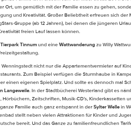
ter Ort, um gemütlich mit der Familie essen zu gehen, sonde
ng und Kreativität. Großer Beliebtheit erfreuen sich der M
gStars-Gruppe (ab 12 Jahren), bei denen die jüngeren Urla
reativität freien Lauf lassen können.
Tierpark Tinnum
Wattwanderung
r
und eine
zu Willy Wattw
Freizeitgestaltung.
n Wenningstedt nicht nur die Appartementvermieter auf Kind
staurants. Zum Beispiel verfügen die Sturmhaube in Kamp
ber einen eigenen Spielplatz. Und sollte es dennoch mal Sc
n Langeweile
. In der Stadtbücherei Westerland gibt es näml
 Hörbüchern, Zeitschriften, Musik-CD’s, Kinderkassetten u
Sylter Welle
ganze Familie auch ganz entspannt in der
in W
enbad stellt neben vielen Attraktionen für Kinder und Juge
tsche bereit. Und das Ganze zu familienfreundlichen Tarif