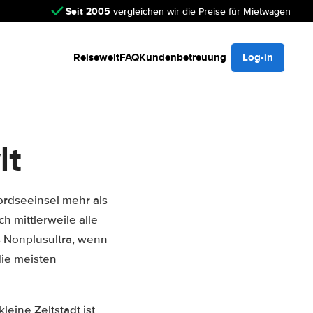
Seit 2005
vergleichen wir die Preise für Mietwagen
Reisewelt
FAQ
Kundenbetreuung
Log-in
lt
Nordseeinsel mehr als
 mittlerweile alle
 Nonplusultra, wenn
die meisten
 kleine Zeltstadt ist