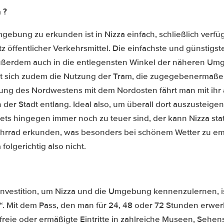
 ?
gebung zu erkunden ist in Nizza einfach, schließlich verfüg
 öffentlicher Verkehrsmittel. Die einfachste und günstigst
ußerdem auch in die entlegensten Winkel der näheren Umg
hnt sich zudem die Nutzung der Tram, die zugegebenermaßen
dung des Nordwestens mit dem Nordosten fährt man mit ihr 
er Stadt entlang. Ideal also, um überall dort auszusteige
ckets hingegen immer noch zu teuer sind, der kann Nizza s
hrrad erkunden, was besonders bei schönem Wetter zu emp
folgerichtig also nicht.
nvestition, um Nizza und die Umgebung kennenzulernen, is
s“. Mit dem Pass, den man für 24, 48 oder 72 Stunden erw
reie oder ermäßigte Eintritte in zahlreiche Museen, Sehe