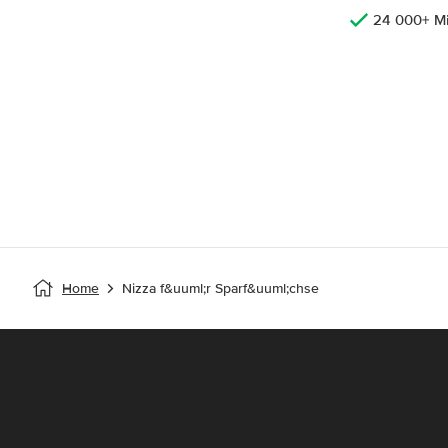
24 000+ M
Home
Nizza f&uuml;r Sparf&uuml;chse