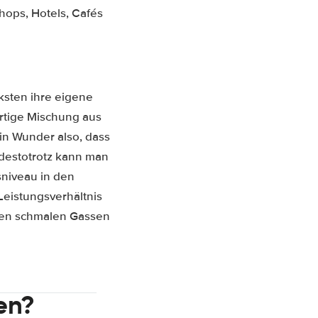
hops, Hotels, Cafés
rksten ihre eigene
artige Mischung aus
ein Wunder also, dass
sdestotrotz kann man
sniveau in den
Leistungsverhältnis
 den schmalen Gassen
en?