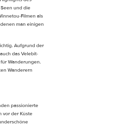
n Seen und die
 Winnetou-Filmen als
n denen man einigen
ichtig. Aufgrund der
auch das Velebit-
rt für Wanderungen.
bten Wanderern
nden passionierte
n vor der Küste
 wunderschöne