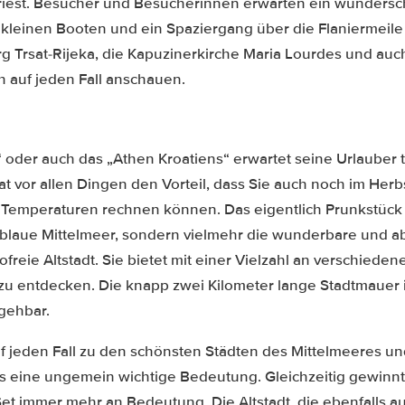
 Triest. Besucher und Besucherinnen erwarten ein wunders
t kleinen Booten und ein Spaziergang über die Flaniermeile
 Trsat-Rijeka, die Kapuzinerkirche Maria Lourdes und auc
ch auf jeden Fall anschauen.
“ oder auch das „Athen Kroatiens“ erwartet seine Urlauber 
hat vor allen Dingen den Vorteil, dass Sie auch noch im He
Temperaturen rechnen können. Das eigentlich Prunkstück d
isblaue Mittelmeer, sondern vielmehr die wunderbare und a
reie Altstadt. Sie bietet mit einer Vielzahl an verschieden
zu entdecken. Die knapp zwei Kilometer lange Stadtmauer 
gehbar.
f jeden Fall zu den schönsten Städten des Mittelmeeres und
s eine ungemein wichtige Bedeutung. Gleichzeitig gewinnt
Set immer mehr an Bedeutung. Die Altstadt, die ebenfalls au