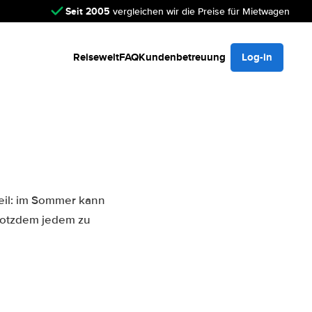
Seit 2005
vergleichen wir die Preise für Mietwagen
Reisewelt
FAQ
Kundenbetreuung
Log-in
teil: im Sommer kann
trotzdem jedem zu