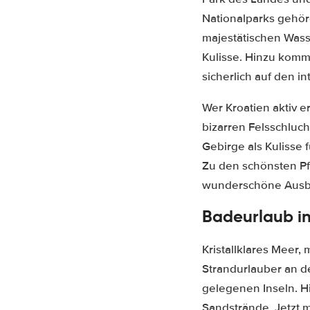
Nationalparks gehöre
majestätischen Wasse
Kulisse. Hinzu komm
sicherlich auf den 
Wer Kroatien aktiv e
bizarren Felsschluc
Gebirge als Kulisse 
Zu den schönsten Pf
wunderschöne Ausbl
Badeurlaub in
Kristallklares Meer,
Strandurlauber an d
gelegenen Inseln. H
Sandstrände. Jetzt 