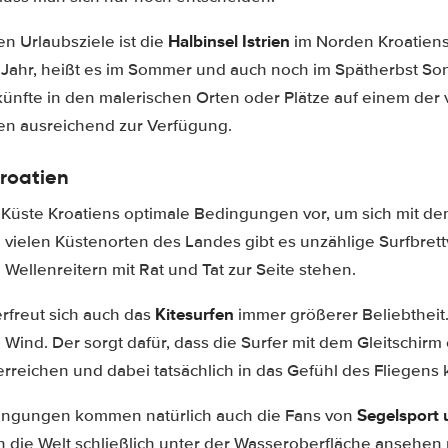
Halbinsel Istrien
en Urlaubsziele ist die
im Norden Kroatien
ahr, heißt es im Sommer und auch noch im Spätherbst Son
ünfte in den malerischen Orten oder Plätze auf einem der 
en ausreichend zur Verfügung.
Kroatien
 Küste Kroatiens optimale Bedingungen vor, um sich mit de
n vielen Küstenorten des Landes gibt es unzählige Surfbret
 Wellenreitern mit Rat und Tat zur Seite stehen.
Kitesurfen
freut sich auch das
immer größerer Beliebtheit.
el Wind. Der sorgt dafür, dass die Surfer mit dem Gleitschir
rreichen und dabei tatsächlich in das Gefühl des Fliegen
Segelsport 
dingungen kommen natürlich auch die Fans von
ch die Welt schließlich unter der Wasseroberfläche ansehen