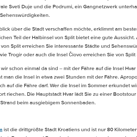
ale Sveti Duje und die Podrumi, ein Gangnetzwerk unterhal
Sehenswürdigkeiten.
blick über die Stadt verschaffen möchte, erklimmt am best
chen Teil der Halbinsel von Split bietet eine gute Aussicht.
n Split erreichen Sie interessante Städte und Sehenswürd
wie Trogir oder auch die Insel Čiovo erreichen Sie von Spl
l wir schon einmal da sind – mit der Fähre auf die Insel Hv
cht man die Insel in etwa zwei Stunden mit der Fähre. Apropos
ch auf die Fähre darf. Wer die Insel im Sommer erkundet wi
ort riechen. Die Hauptstadt Hvar lädt Sie zu einer Bootstour
 Strand beim ausgiebigem Sonnenbaden.
ka
ist die drittgrößte Stadt Kroatiens und ist nur 80 Kilomete