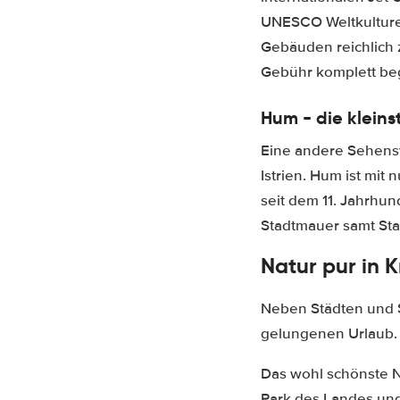
UNESCO Weltkulturer
Gebäuden reichlich 
Gebühr komplett be
Hum - die kleins
Eine andere Sehenswü
Istrien. Hum ist mit 
seit dem 11. Jahrhu
Stadtmauer samt Sta
Natur pur in 
Neben Städten und S
gelungenen Urlaub.
Das wohl schönste Nat
Park des Landes und