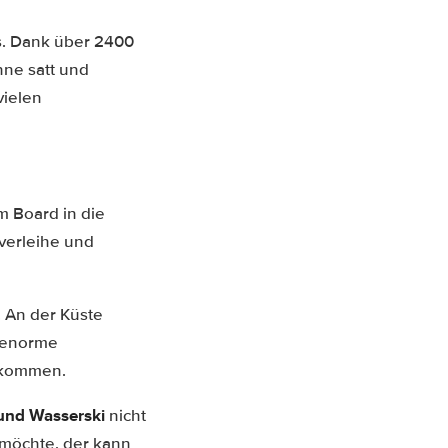
s. Dank über 2400
ne satt und
vielen
m Board in die
tverleihe und
 An der Küste
m enorme
s kommen.
und Wasserski
nicht
 möchte, der kann