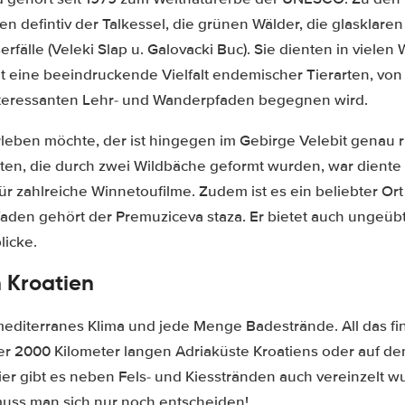
n defintiv der Talkessel, die grünen Wälder, die glasklare
rfälle (Veleki Slap u. Galovacki Buc). Sie dienten in vielen
t eine beeindruckende Vielfalt endemischer Tierarten, vo
interessanten Lehr- und Wanderpfaden begegnen wird.
rleben möchte, der ist hingegen im Gebirge Velebit genau r
hten, die durch zwei Wildbäche geformt wurden, war diente 
für zahlreiche Winnetoufilme. Zudem ist es ein beliebter O
aden gehört der Premuziceva staza. Er bietet auch ungeü
icke.
 Kroatien
 mediterranes Klima und jede Menge Badestrände. All das fi
er 2000 Kilometer langen Adriaküste Kroatiens oder auf de
ier gibt es neben Fels- und Kiesstränden auch vereinzelt
muss man sich nur noch entscheiden!