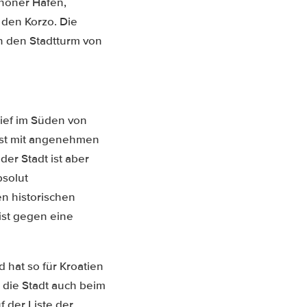
chöner Hafen,
 den Korzo. Die
h den Stadtturm von
tief im Süden von
rbst mit angenehmen
er Stadt ist aber
bsolut
en historischen
ist gegen eine
 hat so für Kroatien
 die Stadt auch beim
f der Liste der