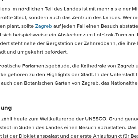
iens im nördlichen Teil des Landes ist mit mehr als einer M
 größte Stadt, sondern auch das Zentrum des Landes. Wer m
en plant, sollte
Zagreb
auf jeden Fall einen Besuch abstatte
et sich beispielsweise ein Abstecher zum Lotršcak-Turm an
dert steht nahe der Bergstation der Zahnradbahn, die ihre
tadt und umgekehrt befördert.
kroatische Parlamentsgebäude, die Kathedrale von Zagreb u
ke gehören zu den Highlights der Stadt. In der Unterstadt 
auch den Botanischen Garten von Zagreb, das Nationalthe
bung
lit zählt heute zum Weltkulturerbe der UNESCO. Grund genug
tadt im Süden des Landes einen Besuch abzustatten. Das
 ist der Diokletianspalast und der erste Anlaufpunkt für 