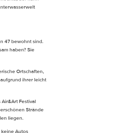
Unterwasserwelt
en 47 bewohnt sind.
nsam haben? Sie
lerische Ortschaften,
aufgrund ihrer leicht
s Air&Art Festival
underschönen Strände
en liegen.
d keine Autos