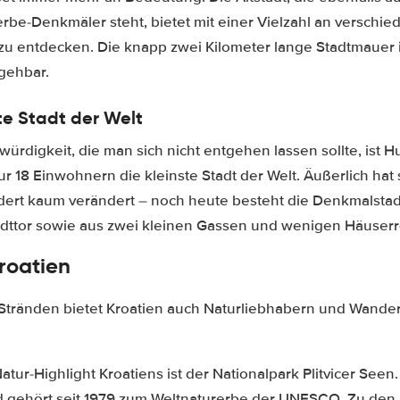
be-Denkmäler steht, bietet mit einer Vielzahl an verschie
zu entdecken. Die knapp zwei Kilometer lange Stadtmauer 
gehbar.
te Stadt der Welt
rdigkeit, die man sich nicht entgehen lassen sollte, ist 
nur 18 Einwohnern die kleinste Stadt der Welt. Äußerlich hat 
ndert kaum verändert – noch heute besteht die Denkmalstad
dttor sowie aus zwei kleinen Gassen und wenigen Häuserr
Kroatien
tränden bietet Kroatien auch Naturliebhabern und Wanderf
ur-Highlight Kroatiens ist der Nationalpark Plitvicer Seen. 
 gehört seit 1979 zum Weltnaturerbe der UNESCO. Zu den 