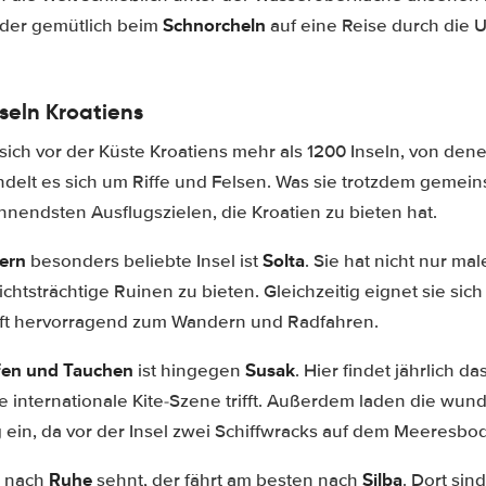
Schnorcheln
der gemütlich beim
auf eine Reise durch die 
seln Kroatiens
sich vor der Küste Kroatiens mehr als 1200 Inseln, von den
delt es sich um Riffe und Felsen. Was sie trotzdem gemei
nendsten Ausflugszielen, die Kroatien zu bieten hat.
ern
Solta
besonders beliebte Insel ist
. Sie hat nicht nur ma
htsträchtige Ruinen zu bieten. Gleichzeitig eignet sie sich 
ft hervorragend zum Wandern und Radfahren.
fen und Tauchen
Susak
ist hingegen
. Hier findet jährlich da
die internationale Kite-Szene trifft. Außerdem laden die w
ein, da vor der Insel zwei Schiffwracks auf dem Meeresbod
Ruhe
Silba
n nach
sehnt, der fährt am besten nach
. Dort sin