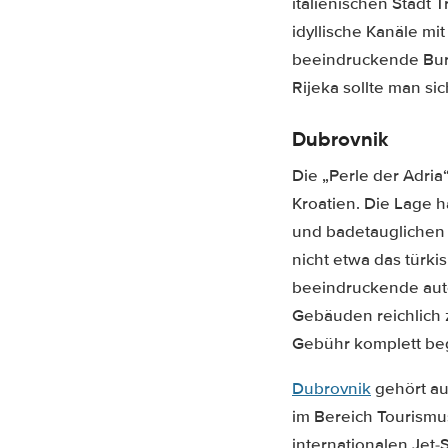
italienischen Stadt
idyllische Kanäle mi
beeindruckende Burg
Rijeka sollte man si
Dubrovnik
Die „Perle der Adria
Kroatien. Die Lage 
und badetauglichen 
nicht etwa das türk
beeindruckende autof
Gebäuden reichlich 
Gebühr komplett be
Dubrovnik
gehört au
im Bereich Tourismu
internationalen Jet-