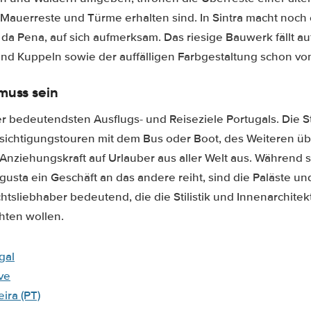
Mauerreste und Türme erhalten sind. In Sintra macht noch e
 da Pena, auf sich aufmerksam. Das riesige Bauwerk fällt a
nd Kuppeln sowie der auffälligen Farbgestaltung schon vo
muss sein
er bedeutendsten Ausflugs- und Reiseziele Portugals. Die St
sichtigungstouren mit dem Bus oder Boot, des Weiteren üb
 Anziehungskraft auf Urlauber aus aller Welt aus. Während s
usta ein Geschäft an das andere reiht, sind die Paläste un
htsliebhaber bedeutend, die die Stilistik und Innenarchite
hten wollen.
gal
ve
ira (PT)