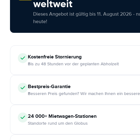
weltweit
Dieses Angebot ist gültig bis 11. August 2026 - 
heute!
Kostenfreie
Stornierung
Bis zu 48 Stunden vor der geplanten Abholzeit
Bestpreis-Garantie
Besseren Preis gefunden? Wir machen Ihnen ein bessere
24 000+
Mietwagen-Stationen
Standorte rund um den Globus