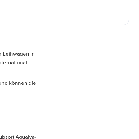
n Leihwagen in
nternational
 und können die
.
aubsort Agualva-