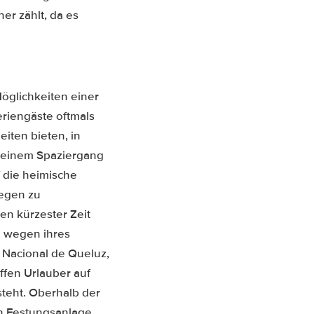
er zählt, da es
öglichkeiten einer
riengäste oftmals
iten bieten, in
i einem Spaziergang
 die heimische
gegen zu
en kürzester Zeit
e wegen ihres
 Nacional de Queluz,
ffen Urlauber auf
steht. Oberhalb der
n Festungsanlage,