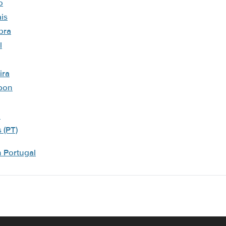
o
is
bra
l
ira
bon
a
 (PT)
n Portugal