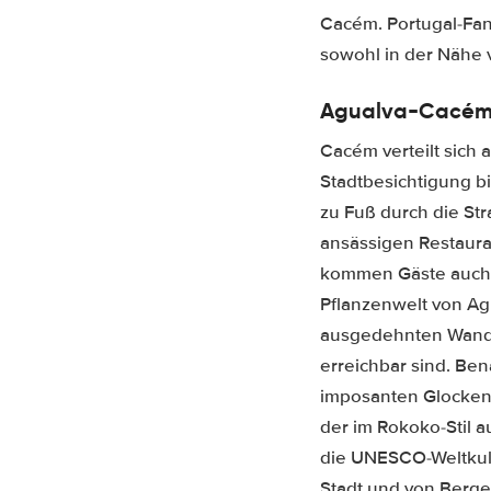
Cacém. Portugal-Fan
sowohl in der Nähe v
Agualva-Cacém 
Cacém verteilt sich
Stadtbesichtigung b
zu Fuß durch die St
ansässigen Restaura
kommen Gäste auch a
Pflanzenwelt von Ag
ausgedehnten Wander
erreichbar sind. Be
imposanten Glockent
der im Rokoko-Stil a
die UNESCO-Weltkult
Stadt und von Berge