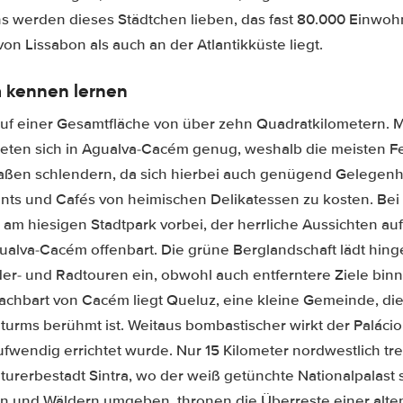
s werden dieses Städtchen lieben, das fast 80.000 Einwohn
on Lissabon als auch an der Atlantikküste liegt.
kennen lernen
 auf einer Gesamtfläche von über zehn Quadratkilometern. M
ieten sich in Agualva-Cacém genug, weshalb die meisten Fe
raßen schlendern, da sich hierbei auch genügend Gelegenhe
nts und Cafés von heimischen Delikatessen zu kosten. Be
m hiesigen Stadtpark vorbei, der herrliche Aussichten auf
ualva-Cacém offenbart. Die grüne Berglandschaft lädt hin
- und Radtouren ein, obwohl auch entferntere Ziele binn
nachbart von Cacém liegt Queluz, eine kleine Gemeinde, di
urms berühmt ist. Weitaus bombastischer wirkt der Palácio
ufwendig errichtet wurde. Nur 15 Kilometer nordwestlich tre
urerbestadt Sintra, wo der weiß getünchte Nationalpalast 
n und Wäldern umgeben, thronen die Überreste einer alte