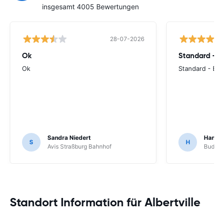
insgesamt 4005 Bewertungen
28-07-2026
Ok
Standard - 
Ok
Standard - E
Sandra Niedert
Hans 
S
H
Avis Straßburg Bahnhof
Budge
Standort Information für Albertville