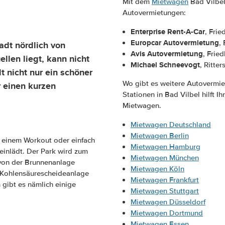
Mit dem
Mietwagen
Bad Vilbel
Autovermietungen:
Enterprise Rent-A-Car
, Frie
Europcar Autovermietung
,
dt nördlich von
Avis Autovermietung
, Fried
llen liegt, kann nicht
Michael Schneevogt
, Ritte
t nicht nur ein schöner
Wo gibt es weitere Autovermie
r einen kurzen
Stationen in Bad Vilbel hilft I
Mietwagen.
Mietwagen Deutschland
Mietwagen Berlin
u einem Workout oder einfach
Mietwagen Hamburg
einlädt. Der Park wird zum
Mietwagen München
 von der Brunnenanlage
Mietwagen Köln
e Kohlensäurescheideanlage
Mietwagen Frankfurt
gibt es nämlich einige
Mietwagen Stuttgart
Mietwagen Düsseldorf
Mietwagen Dortmund
Mietwagen Essen