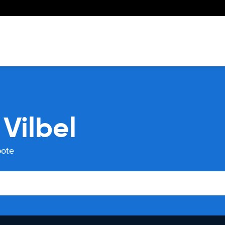
Vilbel
bote