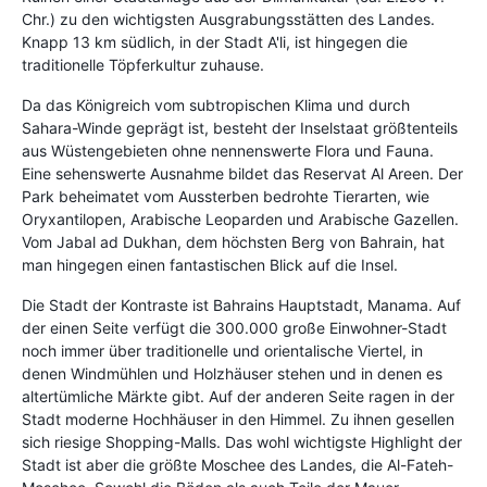
Chr.) zu den wichtigsten Ausgrabungsstätten des Landes.
Knapp 13 km südlich, in der Stadt A'li, ist hingegen die
traditionelle Töpferkultur zuhause.
Da das Königreich vom subtropischen Klima und durch
Sahara-Winde geprägt ist, besteht der Inselstaat größtenteils
aus Wüstengebieten ohne nennenswerte Flora und Fauna.
Eine sehenswerte Ausnahme bildet das Reservat Al Areen. Der
Park beheimatet vom Aussterben bedrohte Tierarten, wie
Oryxantilopen, Arabische Leoparden und Arabische Gazellen.
Vom Jabal ad Dukhan, dem höchsten Berg von Bahrain, hat
man hingegen einen fantastischen Blick auf die Insel.
Die Stadt der Kontraste ist Bahrains Hauptstadt, Manama. Auf
der einen Seite verfügt die 300.000 große Einwohner-Stadt
noch immer über traditionelle und orientalische Viertel, in
denen Windmühlen und Holzhäuser stehen und in denen es
altertümliche Märkte gibt. Auf der anderen Seite ragen in der
Stadt moderne Hochhäuser in den Himmel. Zu ihnen gesellen
sich riesige Shopping-Malls. Das wohl wichtigste Highlight der
Stadt ist aber die größte Moschee des Landes, die Al-Fateh-