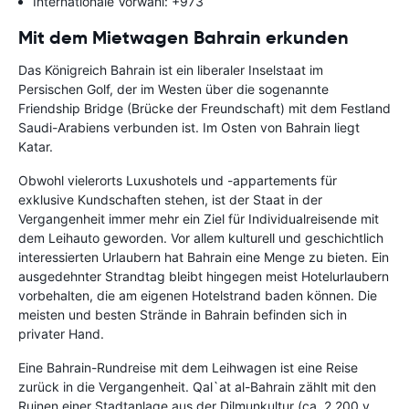
Internationale Vorwahl: +973
Mit dem Mietwagen Bahrain erkunden
Das Königreich Bahrain ist ein liberaler Inselstaat im
Persischen Golf, der im Westen über die sogenannte
Friendship Bridge (Brücke der Freundschaft) mit dem Festland
Saudi-Arabiens verbunden ist. Im Osten von Bahrain liegt
Katar.
Obwohl vielerorts Luxushotels und -appartements für
exklusive Kundschaften stehen, ist der Staat in der
Vergangenheit immer mehr ein Ziel für Individualreisende mit
dem Leihauto geworden. Vor allem kulturell und geschichtlich
interessierten Urlaubern hat Bahrain eine Menge zu bieten. Ein
ausgedehnter Strandtag bleibt hingegen meist Hotelurlaubern
vorbehalten, die am eigenen Hotelstrand baden können. Die
meisten und besten Strände in Bahrain befinden sich in
privater Hand.
Eine Bahrain-Rundreise mit dem Leihwagen ist eine Reise
zurück in die Vergangenheit. Qal`at al-Bahrain zählt mit den
Ruinen einer Stadtanlage aus der Dilmunkultur (ca. 2.200 v.