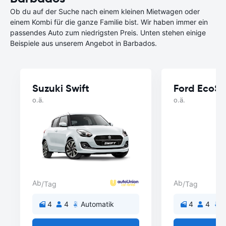
Ob du auf der Suche nach einem kleinen Mietwagen oder
einem Kombi für die ganze Familie bist. Wir haben immer ein
passendes Auto zum niedrigsten Preis. Unten stehen einige
Beispiele aus unserem Angebot in Barbados.
Suzuki Swift
Ford EcoSp
o.ä.
o.ä.
Ab
Ab
/Tag
/Tag
4
4
Automatik
4
4
A