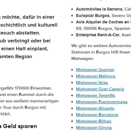
Automóviles la Serrana
, Ca
Europcar Burgos
, Severo O
 möchte, dafür in einer
Avis Alquiler de Coches en
hichtlich und kulturell
69, 09006 Burgos, Spanien
Besuch abstatten.
Enterprise Rent-A-Car
, Ave
ub verbringt oder bei
Wo gibt es weitere Autovermie
einen Halt einplant,
Stationen in Burgos hilft Ihnen
samten Region
Mietwagen.
Mietwagen Spanien
Mietwagen Mallorca
Mietwagen Ibiza
ungefähr 170000 Einwohner.
Mietwagen Gran Canaria
 und einen Bummel durch die
Mietwagen Teneriffa
 der aus weißem marmorartigen
Mietwagen Fuerteventurea
er Tour durch Burgos mit
Mietwagen Alicante
klärt.
Mietwagen Barcelona
Mietwagen Bilbao
s Geld sparen
Mietwagen Girona