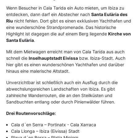
Wenn Besucher in Cala Tarida ein Auto mieten, um Ibiza zu
entdecken, dann darf ein Abstecher nach
Santa Eulària des
Riu
nicht fehlen. Dort gibt es einen exklusiven Yachthafen und
eine wunderschöne Strandpromenade. Das historische
Highlight ist dagegen die auf einem Berg liegende
Kirche von
Santa Eulària
.
Mit dem Mietwagen erreicht man von Cala Tarida aus auch
schnell die
Inselhauptstadt Eivissa
bzw. Ibiza-Stadt. Auch
hier gibt es einen wunderschönen Yachthafen und darüber
hinaus eine malerische Altstadt.
Unverzichtbar ist schließlich auch ein Ausflug durch die
abwechslungsreichen Landschaften von Ibiza. Es gibt
zahlreiche Wanderrouten, die an den Steilküsten und
Sandbuchten entlang oder durch Pinienwälder führen.
Drei Routenvorschläge:
Cala d´en Serra – Portinatx - Cala Xarraca
Cala Llonga – Ibiza (Eivissa) Stadt
Playa d´en Bossa – Platja Migjorn