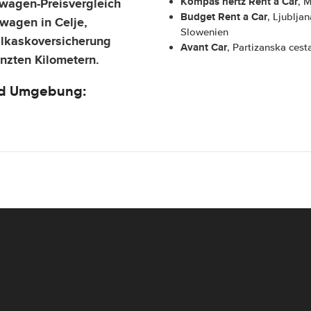
Kompas hertz Rent a Car
wagen-Preisvergleich
, 
Budget Rent a Car
, Ljublja
wagen in Celje,
Slowenien
ilkaskoversicherung
Avant Car
, Partizanska ces
nzten Kilometern.
nd Umgebung: