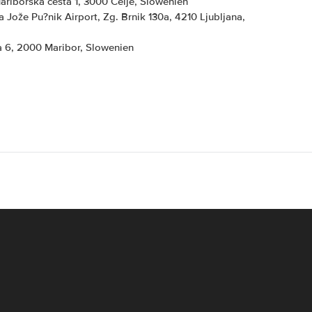
Mariborska cesta 1, 3000 Celje, Slowenien
na Jože Pu?nik Airport, Zg. Brnik 130a, 4210 Ljubljana,
ta 6, 2000 Maribor, Slowenien