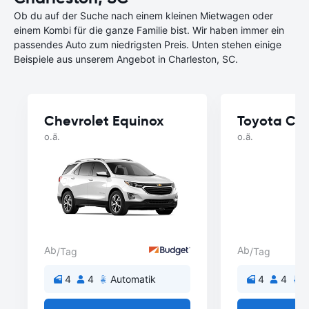
Ob du auf der Suche nach einem kleinen Mietwagen oder
einem Kombi für die ganze Familie bist. Wir haben immer ein
passendes Auto zum niedrigsten Preis. Unten stehen einige
Beispiele aus unserem Angebot in Charleston, SC.
Chevrolet Equinox
Toyota Cor
o.ä.
o.ä.
Ab
Ab
/Tag
/Tag
4
4
Automatik
4
4
A