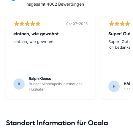
insgesamt 4002 Bewertungen
04-07-2026
einfach, wie gewohnt
einfach, wie gewohnt
Super! Guter
Ich bedanke 
Ralph Kloess
HANS
R
Budget Minneapolis International
H
Hertz
Flughafen
Standort Information für Ocala