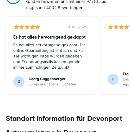
Kunden bewerten uns mit einer 9.1/10 aus
insgesamt 4002 Bewertungen
10-03-2025
Es hat alles hervorragend geklappt
Es hat alles hervorragend geklappt. Die
online-Bearbeitung ist einfach und klar,
alle wichtigen Infos wurden gegeben
und Erinnerungsmails kamen gerade
immer zum richtigen Zeitpunkt.
Fran
Georg Guggenberger
F
East 
G
Europcar Brisbane Flughafen
Airpo
Standort Information für Devonport