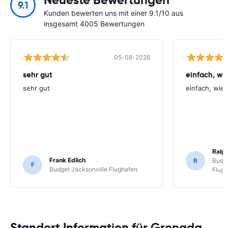
Neueste Bewertungen
9.1
Kunden bewerten uns mit einer 9.1/10 aus
insgesamt 4005 Bewertungen
05-08-2026
sehr gut
einfach, w
sehr gut
einfach, wie
Ralp
Frank Edlich
R
Budge
F
Budget Jacksonville Flughafen
Flug
Standort Information für Grenada