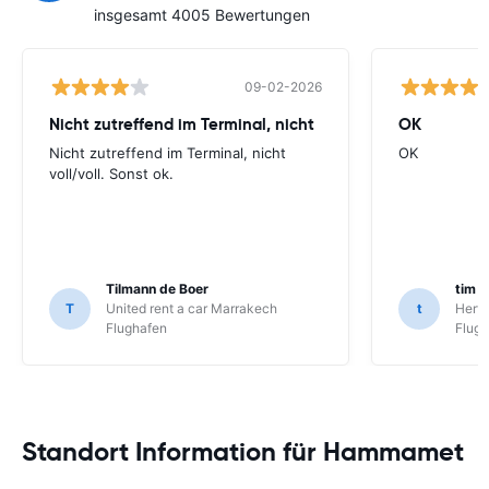
insgesamt 4005 Bewertungen
09-02-2026
Nicht zutreffend im Terminal, nicht
OK
Nicht zutreffend im Terminal, nicht
OK
voll/voll. Sonst ok.
Tilmann de Boer
tim n
T
United rent a car Marrakech
t
Hertz
Flughafen
Flug
Standort Information für Hammamet