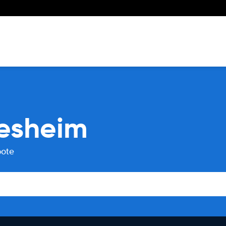
esheim
bote