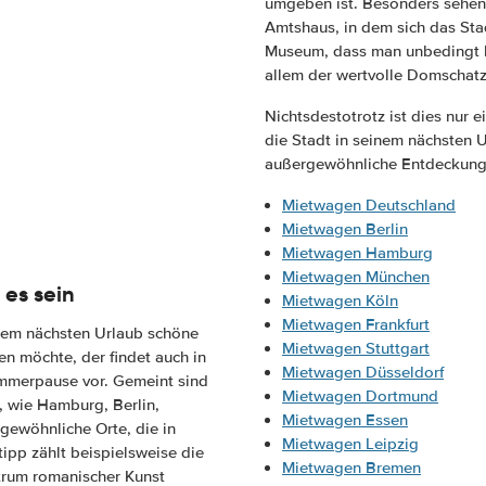
umgeben ist. Besonders sehens
Amtshaus, in dem sich das St
Museum, dass man unbedingt b
allem der wertvolle Domschatz
Nichtsdestotrotz ist dies nur
die Stadt in seinem nächsten 
außergewöhnliche Entdeckung
Mietwagen Deutschland
Mietwagen Berlin
Mietwagen Hamburg
Mietwagen München
 es sein
Mietwagen Köln
Mietwagen Frankfurt
nem nächsten Urlaub schöne
Mietwagen Stuttgart
en möchte, der findet auch in
Mietwagen Düsseldorf
ommerpause vor. Gemeint sind
Mietwagen Dortmund
, wie Hamburg, Berlin,
Mietwagen Essen
gewöhnliche Orte, die in
Mietwagen Leipzig
ipp zählt beispielsweise die
Mietwagen Bremen
trum romanischer Kunst