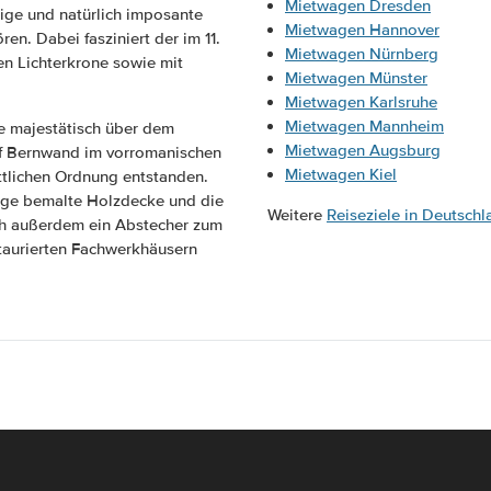
Mietwagen Dresden
ige und natürlich imposante
Mietwagen Hannover
n. Dabei fasziniert der im 11.
Mietwagen Nürnberg
en Lichterkrone sowie mit
Mietwagen Münster
Mietwagen Karlsruhe
Mietwagen Mannheim
ie majestätisch über dem
Mietwagen Augsburg
hof Bernwand im vorromanischen
Mietwagen Kiel
öttlichen Ordnung entstanden.
nge bemalte Holzdecke und die
Weitere
Reiseziele in Deutschl
ch außerdem ein Abstecher zum
staurierten Fachwerkhäusern