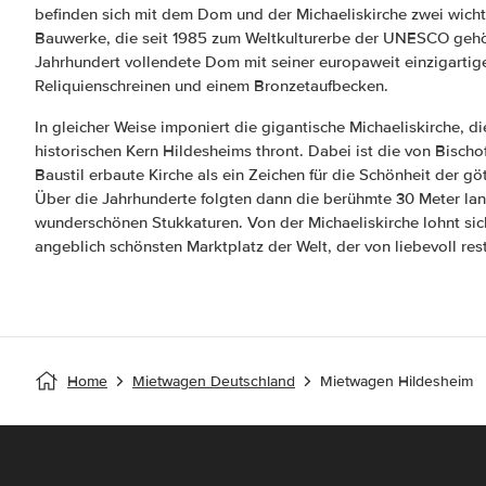
befinden sich mit dem Dom und der Michaeliskirche zwei wicht
Bauwerke, die seit 1985 zum Weltkulturerbe der UNESCO gehöre
Jahrhundert vollendete Dom mit seiner europaweit einzigartig
Reliquienschreinen und einem Bronzetaufbecken.
In gleicher Weise imponiert die gigantische Michaeliskirche, d
historischen Kern Hildesheims thront. Dabei ist die von Bisc
Baustil erbaute Kirche als ein Zeichen für die Schönheit der g
Über die Jahrhunderte folgten dann die berühmte 30 Meter la
wunderschönen Stukkaturen. Von der Michaeliskirche lohnt si
angeblich schönsten Marktplatz der Welt, der von liebevoll re
Home
Mietwagen Deutschland
Mietwagen Hildesheim