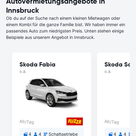
Autovermietungsangebote in
Innsbruck
Ob du auf der Suche nach einem kleinen Mietwagen oder
einem Kombi für die ganze Familie bist. Wir haben immer ein
passendes Auto zum niedrigsten Preis. Unten stehen einige
Beispiele aus unserem Angebot in Innsbruck.
Skoda Fabia
Skoda Sca
o.ä.
o.ä.
Ab
Ab
/Tag
/Tag
4
4
Schaltgetriebe
4
4
S