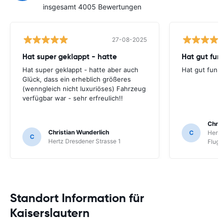
insgesamt 4005 Bewertungen
27-08-2025
Hat super geklappt - hatte
Hat gut funk
Hat super geklappt - hatte aber auch
Hat gut funkt
Glück, dass ein erheblich größeres
(wenngleich nicht luxuriöses) Fahrzeug
verfügbar war - sehr erfreulich!!
Chris
Christian Wunderlich
C
Hertz
C
Hertz Dresdener Strasse 1
Flug
Standort Information für
Kaiserslautern