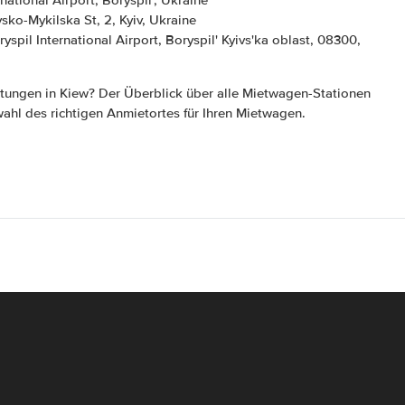
rnational Airport, Boryspil', Ukraine
ysko-Mykilska St, 2, Kyiv, Ukraine
ryspil International Airport, Boryspil' Kyivs'ka oblast, 08300,
tungen in Kiew? Der Überblick über alle Mietwagen-Stationen
swahl des richtigen Anmietortes für Ihren Mietwagen.