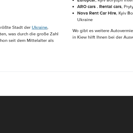
Europcar
, Kyiv Boryspil Inte
ARO cars . Rental cars
, Pryt
Nova Rent Car Hire
, Kyiv Bo
Ukraine
 größte Stadt der
Ukraine
,
Wo gibt es weitere Autovermie
ten, was durch die große Zahl
in Kiew hilft Ihnen bei der Au
on seit dem Mittelalter als