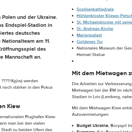
Sophienkathedrale
Höhlenkloster Kijewo-Petsc
 Polen und der Ukraine.
St. Michaelskloster mit sei
s Endspiel-Stadion in
St.-Andreas-Kirche
ertes deutsches
Marienpalast
e Nationalteam am 11.
Goldenes Tor
röffnungsspiel des
Nationales Museum der Gesc
Heimat-Statue
e Mannschaft an.
Mit dem Mietwagen zu
: ????/Kyjiw) werden
Die Arbeiten zur Verbesserung
d noch stärker in den Fokus
Mietwagen bei der EM im nächs
Stadien in Lviv (Lemberg, nah
en Kiew
Mit dem Mietwagen Kiew entde
Autovermietungen:
ernationalen Flughafen Kiew-
kann man bei den vielen
Budget Ukraine
, Boryspil I
 Stadt zu beiden Ufern des