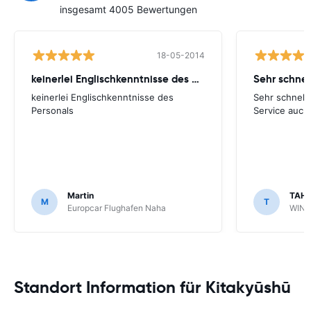
insgesamt 4005 Bewertungen
18-05-2014
keinerlei Englischkenntnisse des Personals
keinerlei Englischkenntnisse des
Sehr schnell
Personals
Service auch 
Martin
TAHS
M
T
Europcar Flughafen Naha
WIND
Standort Information für Kitakyūshū