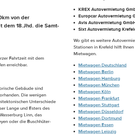
KREX Autovermietung Gm
Europcar Autovermietung
30km von der
Avis Autovermietung GmbH
it dem 18.Jhd. die Samt-
Sixt Autovermietung Krefel
Wo gibt es weitere Autovermie
Stationen in Krefeld hilft Ihne
Mietwagen.
rzer Fahrtzeit mit dem
en erreichbar.
Mietwagen Deutschland
Mietwagen Berlin
Mietwagen Hamburg
Mietwagen München
storische Gebäude sind
Mietwagen Köln
 vorhanden. Die wenigen
Mietwagen Frankfurt
chitektonischen Unterschiede
Mietwagen Stuttgart
user Lange und Esters des
Mietwagen Düsseldorf
 Wasserburg Linn, das
Mietwagen Dortmund
eyen oder die Buschhüter-
Mietwagen Essen
Mietwagen Leipzig