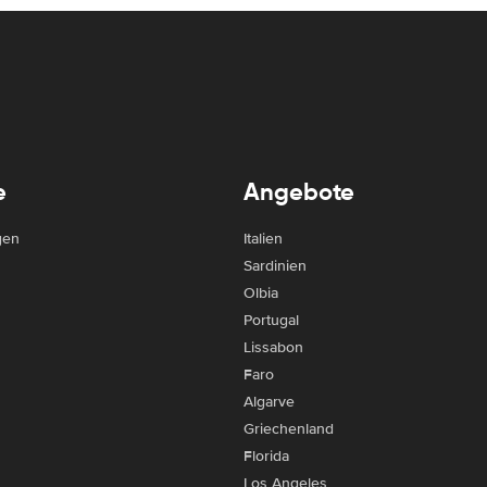
e
Angebote
gen
Italien
Sardinien
Olbia
Portugal
Lissabon
Faro
Algarve
Griechenland
Florida
Los Angeles