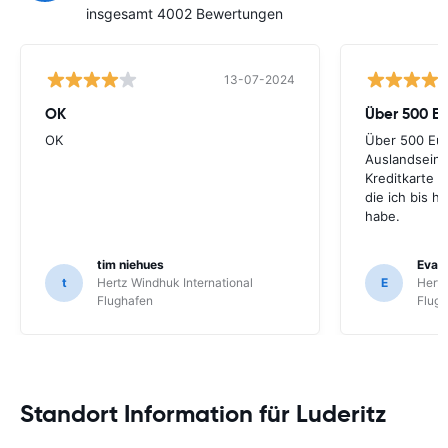
insgesamt 4002 Bewertungen
13-07-2024
OK
Über 500 Eu
OK
Über 500 Eur
Auslandseins
Kreditkarte a
die ich bis h
habe.
tim niehues
Eva
t
Hertz Windhuk International
E
Hertz
Flughafen
Flug
Standort Information für Luderitz