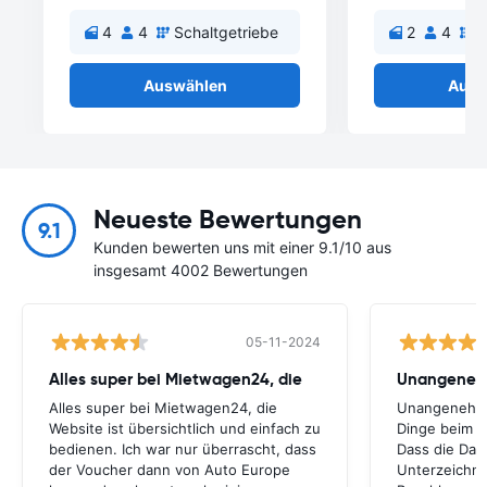
4
4
Schaltgetriebe
2
4
S
Auswählen
Ausw
Neueste Bewertungen
9.1
Kunden bewerten uns mit einer 9.1/10 aus
insgesamt 4002 Bewertungen
05-11-2024
Alles super bei Mietwagen24, die
Unangenehm
Alles super bei Mietwagen24, die
Unangenehm 
Website ist übersichtlich und einfach zu
Dinge beim Ve
bedienen. Ich war nur überrascht, dass
Dass die Dam
der Voucher dann von Auto Europe
Unterzeichnu