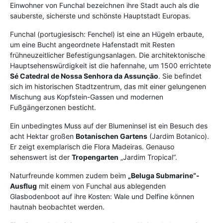
Einwohner von Funchal bezeichnen ihre Stadt auch als die
sauberste, sicherste und schönste Hauptstadt Europas.
Funchal (portugiesisch: Fenchel) ist eine an Hügeln erbaute,
um eine Bucht angeordnete Hafenstadt mit Resten
frühneuzeitlicher Befestigungsanlagen. Die architektonische
Hauptsehenswürdigkeit ist die hafennahe, um 1500 errichtete
Sé Catedral de Nossa Senhora da Assunção
. Sie befindet
sich im historischen Stadtzentrum, das mit einer gelungenen
Mischung aus Kopfstein-Gassen und modernen
Fußgängerzonen besticht.
Ein unbedingtes Muss auf der Blumeninsel ist ein Besuch des
acht Hektar großen
Botanischen Gartens
(Jardim Botanico).
Er zeigt exemplarisch die Flora Madeiras. Genauso
sehenswert ist der
Tropengarten
„Jardim Tropical“.
Naturfreunde kommen zudem beim
„Beluga Submarine“-
Ausflug
mit einem von Funchal aus ablegenden
Glasbodenboot auf ihre Kosten: Wale und Delfine können
hautnah beobachtet werden.