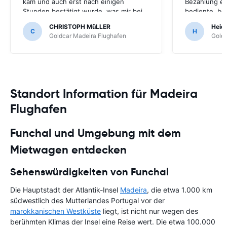
kam und auch erst nach einigen
Bezahlung er
Stunden bestätigt wurde, was mir bei
bediente, be
der Buchung nicht klar war. Ist aber
übergab. 2) 
CHRISTOPH MüLLER
Heidi
kein Problem.
zusätzliche 
C
H
Goldcar Madeira Flughafen
Goldc
wollte, die d
verdoppelt hä
bereits ein P
der Selbstbet
Standort Information für Madeira
Flughafen
Funchal und Umgebung mit dem
Mietwagen entdecken
Sehenswürdigkeiten von Funchal
Die Hauptstadt der Atlantik-Insel
Madeira
, die etwa 1.000 km
südwestlich des Mutterlandes Portugal vor der
marokkanischen Westküste
liegt, ist nicht nur wegen des
berühmten Klimas der Insel eine Reise wert. Die etwa 100.000