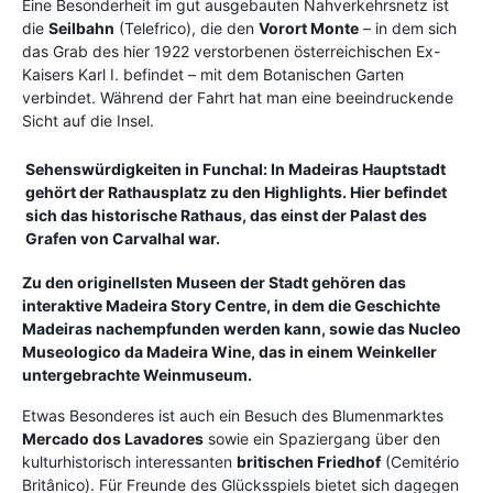
Eine Besonderheit im gut ausgebauten Nahverkehrsnetz ist
die
Seilbahn
(Telefrico), die den
Vorort Monte
– in dem sich
das Grab des hier 1922 verstorbenen österreichischen Ex-
Kaisers Karl I. befindet – mit dem Botanischen Garten
verbindet. Während der Fahrt hat man eine beeindruckende
Sicht auf die Insel.
Sehenswürdigkeiten in Funchal:
In Madeiras Hauptstadt
gehört der Rathausplatz zu den Highlights. Hier befindet
sich das historische Rathaus, das einst der Palast des
Grafen von Carvalhal war.
Zu den originellsten Museen der Stadt gehören das
interaktive
Madeira Story Centre
, in dem die Geschichte
Madeiras nachempfunden werden kann, sowie das
Nucleo
Museologico da Madeira Wine
, das in einem Weinkeller
untergebrachte Weinmuseum.
Etwas Besonderes ist auch ein Besuch des Blumenmarktes
Mercado dos Lavadores
sowie ein Spaziergang über den
kulturhistorisch interessanten
britischen Friedhof
(Cemitério
Britânico). Für Freunde des Glücksspiels bietet sich dagegen