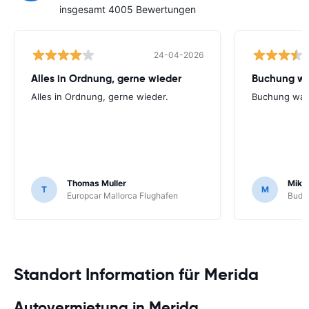
insgesamt 4005 Bewertungen
24-04-2026
Alles in Ordnung, gerne wieder
Buchung wa
Alles in Ordnung, gerne wieder.
Buchung war
Thomas Muller
Mike
T
M
Europcar Mallorca Flughafen
Budge
Standort Information für Merida
Autovermietung in Merida