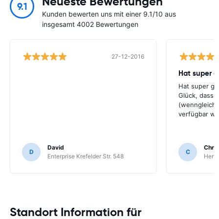
Neueste Bewertungen
9.1
Kunden bewerten uns mit einer 9.1/10 aus
insgesamt 4002 Bewertungen
27-12-2016
Hat super g
Hat super ge
Glück, dass 
(wenngleich 
verfügbar war
David
Chris
D
C
Enterprise Krefelder Str. 548
Hertz
Standort Information für