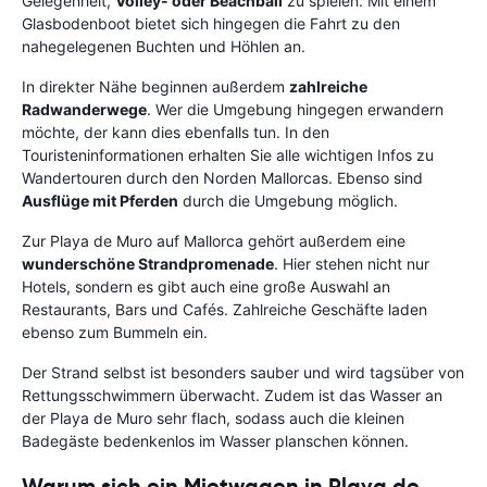
Gelegenheit,
Volley- oder Beachball
zu spielen. Mit einem
Glasbodenboot bietet sich hingegen die Fahrt zu den
nahegelegenen Buchten und Höhlen an.
In direkter Nähe beginnen außerdem
zahlreiche
Radwanderwege
. Wer die Umgebung hingegen erwandern
möchte, der kann dies ebenfalls tun. In den
Touristeninformationen erhalten Sie alle wichtigen Infos zu
Wandertouren durch den Norden Mallorcas. Ebenso sind
Ausflüge mit Pferden
durch die Umgebung möglich.
Zur Playa de Muro auf Mallorca gehört außerdem eine
wunderschöne Strandpromenade
. Hier stehen nicht nur
Hotels, sondern es gibt auch eine große Auswahl an
Restaurants, Bars und Cafés. Zahlreiche Geschäfte laden
ebenso zum Bummeln ein.
Der Strand selbst ist besonders sauber und wird tagsüber von
Rettungsschwimmern überwacht. Zudem ist das Wasser an
der Playa de Muro sehr flach, sodass auch die kleinen
Badegäste bedenkenlos im Wasser planschen können.
Warum sich ein Mietwagen in Playa de