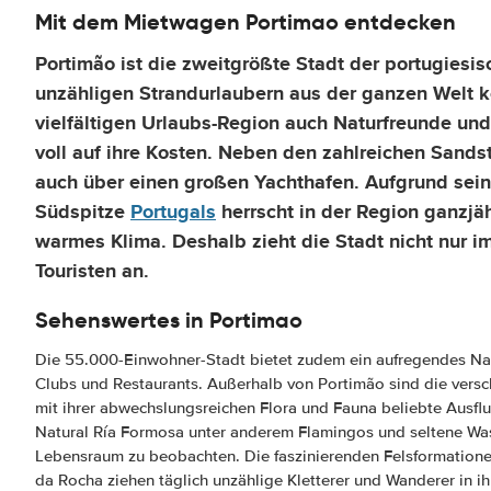
Mit dem Mietwagen Portimao entdecken
Portimão ist die zweitgrößte Stadt der portugiesi
unzähligen Strandurlaubern aus der ganzen Welt 
vielfältigen Urlaubs-Region auch Naturfreunde und
voll auf ihre Kosten. Neben den zahlreichen Sands
auch über einen großen Yachthafen. Aufgrund sein
Südspitze
Portugals
herrscht in der Region ganzjä
warmes Klima. Deshalb zieht die Stadt nicht nur 
Touristen an.
Sehenswertes in Portimao
Die 55.000-Einwohner-Stadt bietet zudem ein aufregendes Nac
Clubs und Restaurants. Außerhalb von Portimão sind die vers
mit ihrer abwechslungsreichen Flora und Fauna beliebte Ausflu
Natural Ría Formosa unter anderem Flamingos und seltene Was
Lebensraum zu beobachten. Die faszinierenden Felsformatione
da Rocha ziehen täglich unzählige Kletterer und Wanderer in i