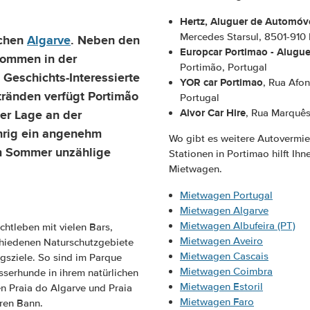
Hertz, Aluguer de Automóv
Mercedes Starsul, 8501-910 
schen
Algarve
. Neben den
Europcar Portimao - Alugue
kommen in der
Portimão, Portugal
 Geschichts-Interessierte
YOR car Portimao
, Rua Afo
tränden verfügt Portimão
Portugal
Alvor Car Hire
er Lage an der
, Rua Marquês
hrig ein angenehm
Wo gibt es weitere Autovermie
im Sommer unzählige
Stationen in Portimao hilft Ihn
Mietwagen.
Mietwagen Portugal
Mietwagen Algarve
Mietwagen Albufeira (PT)
htleben mit vielen Bars,
Mietwagen Aveiro
chiedenen Naturschutzgebiete
Mietwagen Cascais
gsziele. So sind im Parque
Mietwagen Coimbra
serhunde in ihrem natürlichen
Mietwagen Estoril
n Praia do Algarve und Praia
Mietwagen Faro
hren Bann.