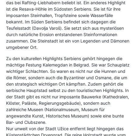
das bei Rafting-Liebhabern beliebt ist. Ein anderes Highlight
ist die Resava-Höhle im Südosten Serbiens. Sie ist für ihre
imposanten Steinhallen, Tropfsteine sowie Wasserfälle
bekannt. Im Süden Serbiens befindet sich dagegen die
Teufelsstadt (Davolja Varoš). Sie setzt sich aus mysteriösen
durch natürliche Erosion entstandenen Steinformationen
zusammen. Die Steinstadt ist ein von Legenden und Dämonen
umgebener Ort.
Zu den kulturellen Highlights Serbiens gehört hingegen die
mächtige Festung Kalemegdan in Belgrad. Sie war Schauplatz
wichtiger Schlachten. So waren es nicht nur die Hunnen und
die Römer, sondern auch die Byzantiner und Osmane, die um
den strategisch wichtigen Ort kämpften. Zudem gehört die
serbische Hauptstad selbst zu den touristischen Highlights. In
der Stadt gibt es nicht nur imposante Bauwerke (Kathedralen,
Klöster, Paläste, Regierungsgebäude), sondern auch
zahlreiche Museen (Nationalmuseum, Museum für
angewandte Kunst, Historisches Museum) sowie eine bunte
Bar- und Clubszene.
Nur unweit von der Stadt Užice entfernt liegt hingegen das
Küstenstädtchen Drvengrad. Die reine Holzstadt wurde vom