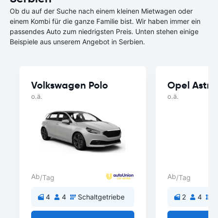
Ob du auf der Suche nach einem kleinen Mietwagen oder
einem Kombi für die ganze Familie bist. Wir haben immer ein
passendes Auto zum niedrigsten Preis. Unten stehen einige
Beispiele aus unserem Angebot in Serbien.
Volkswagen Polo
Opel Astra
o.ä.
o.ä.
Ab
Ab
/Tag
/Tag
4
4
Schaltgetriebe
2
4
S