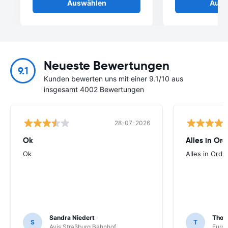
Auswählen
Ausw
Neueste Bewertungen
9.1
Kunden bewerten uns mit einer 9.1/10 aus
insgesamt 4002 Bewertungen
28-07-2026
Ok
Alles in Or
Ok
Alles in Ord
Sandra Niedert
Thom
S
T
Avis Straßburg Bahnhof
Europ