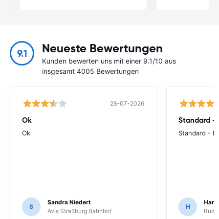
Neueste Bewertungen
9.1
Kunden bewerten uns mit einer 9.1/10 aus
insgesamt 4005 Bewertungen
28-07-2026
Ok
Standard - 
Ok
Standard - E
Sandra Niedert
Hans 
S
H
Avis Straßburg Bahnhof
Budge