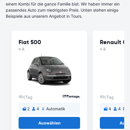
einem Kombi für die ganze Familie bist. Wir haben immer ein
passendes Auto zum niedrigsten Preis. Unten stehen einige
Beispiele aus unserem Angebot in Tours.
Fiat 500
Renault Cl
o.ä.
o.ä.
Ab
Ab
/Tag
/Tag
2
4
Automatik
4
4
S
Auswählen
Ausw