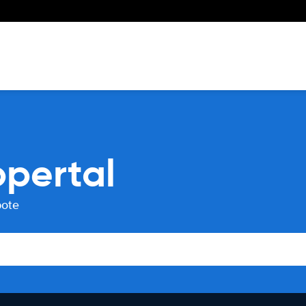
pertal
bote