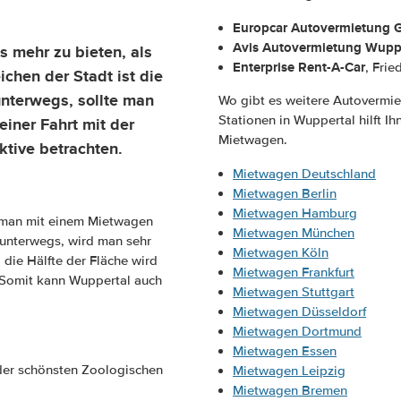
Europcar Autovermietung
Avis Autovermietung Wupp
s mehr zu bieten, als
Enterprise Rent-A-Car
, Fri
hen der Stadt ist die
nterwegs, sollte man
Wo gibt es weitere Autovermie
Stationen in Wuppertal hilft I
einer Fahrt mit der
Mietwagen.
tive betrachten.
Mietwagen Deutschland
Mietwagen Berlin
Mietwagen Hamburg
t man mit einem Mietwagen
Mietwagen München
 unterwegs, wird man sehr
Mietwagen Köln
 die Hälfte der Fläche wird
Mietwagen Frankfurt
t. Somit kann Wuppertal auch
Mietwagen Stuttgart
Mietwagen Düsseldorf
Mietwagen Dortmund
Mietwagen Essen
 der schönsten Zoologischen
Mietwagen Leipzig
Mietwagen Bremen