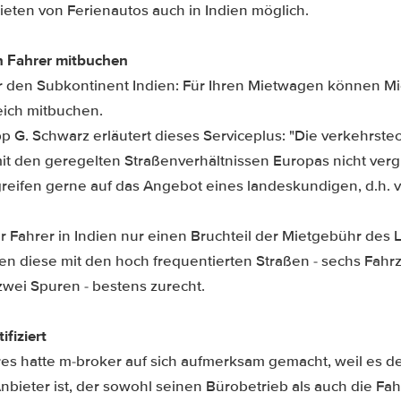
eten von Ferienautos auch in Indien möglich.
en Fahrer mitbuchen
r den Subkontinent Indien: Für Ihren Mietwagen können M
eich mitbuchen.
p G. Schwarz erläutert dieses Serviceplus: "Die verkehrst
t den geregelten Straßenverhältnissen Europas nicht vergl
ifen gerne auf das Angebot eines landeskundigen, d.h. 
r Fahrer in Indien nur einen Bruchteil der Mietgebühr des
 diese mit den hoch frequentierten Straßen - sechs Fahr
wei Spuren - bestens zurecht.
fiziert
res hatte m-broker auf sich aufmerksam gemacht, weil es d
bieter ist, der sowohl seinen Bürobetrieb als auch die Fa