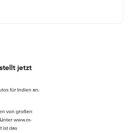
ellt jetzt
os für Indien an.
men von großen
. Unter www.m-
 ist das