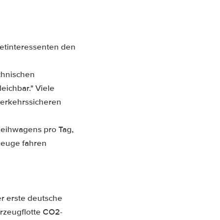
ietinteressenten den
echnischen
eichbar." Viele
verkehrssicheren
 Leihwagens pro Tag,
zeuge fahren
er erste deutsche
hrzeugflotte CO2-