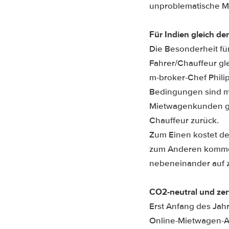
unproblematische Mi
Für Indien gleich d
Die Besonderheit fü
Fahrer/Chauffeur gl
m-broker-Chef Philip
Bedingungen sind mi
Mietwagenkunden gre
Chauffeur zurück.
Zum Einen kostet de
zum Anderen kommen
nebeneinander auf z
CO2-neutral und zerti
Erst Anfang des Jah
Online-Mietwagen-An