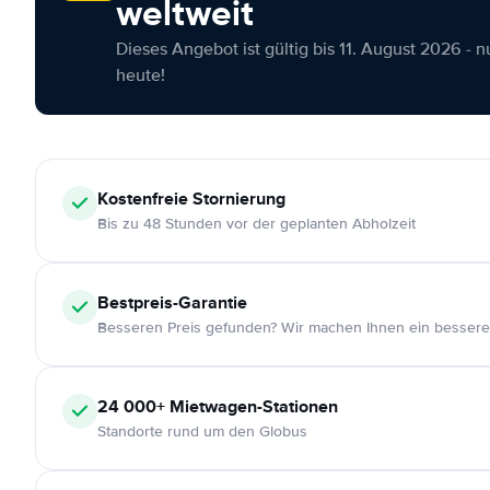
weltweit
Dieses Angebot ist gültig bis 11. August 2026 - 
heute!
Kostenfreie
Stornierung
Bis zu 48 Stunden vor der geplanten Abholzeit
Bestpreis-Garantie
Besseren Preis gefunden? Wir machen Ihnen ein bessere
24 000+
Mietwagen-Stationen
Standorte rund um den Globus