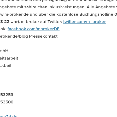
Angebote mit zahlreichen Inklusivleistungen. Alle Angebote
ww.m-broker.de und über die kostenlose Buchungshotline 
8-22 Uhr). m-broker auf Twitter:
twitter.com/m_broker
ook:
facebook.com/mbrokerDE
broker.de/blog Pressekontakt
GmbH
eitsarbeit
ckbeil
1
0253253
0253500
e
gen24.de