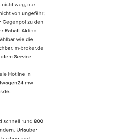
 nicht weg, nur
nicht von ungefähr;
der Gegenpol zu den
r Rabatt-Aktion
ählbar wie die
chbar. m-broker.de
utem Service..
ie Hotline in
ietwagen24 mw
r.de.
d schnell rund 800
ndern. Urlauber
n buchen und