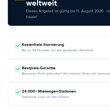
weltweit
Dieses Angebot ist gültig bis 11. August 2026 - 
heute!
Kostenfreie
Stornierung
Bis zu 48 Stunden vor der geplanten Abholzeit
Bestpreis-Garantie
Besseren Preis gefunden? Wir machen Ihnen ein bessere
24 000+
Mietwagen-Stationen
Standorte rund um den Globus