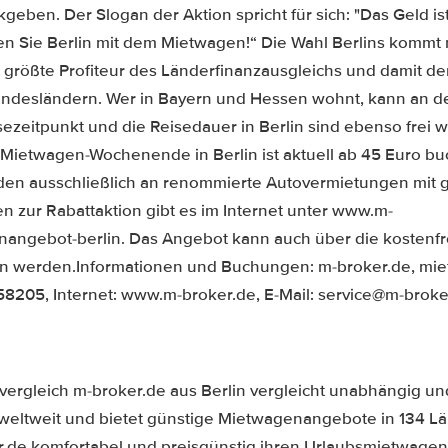
eben. Der Slogan der Aktion spricht für sich: "Das Geld ist
n Sie Berlin mit dem Mietwagen!“ Die Wahl Berlins kommt 
er größte Profiteur des Länderfinanzausgleichs und damit 
ndesländern. Wer in Bayern und Hessen wohnt, kann an de
ezeitpunkt und die Reisedauer in Berlin sind ebenso frei w
 Mietwagen-Wochenende in Berlin ist aktuell ab 45 Euro bu
nden ausschließlich an renommierte Autovermietungen mit g
n zur Rabattaktion gibt es im Internet unter www.m-
angebot-berlin. Das Angebot kann auch über die kostenfre
 werden.Informationen und Buchungen: m-broker.de, m
8205, Internet: www.m-broker.de, E-Mail: service@m-broke
ergleich m-broker.de aus Berlin vergleicht unabhängig un
eltweit und bietet günstige Mietwagenangebote in 134 Lä
r.de komfortabel und preisgünstig ihren Urlaubsmietwage