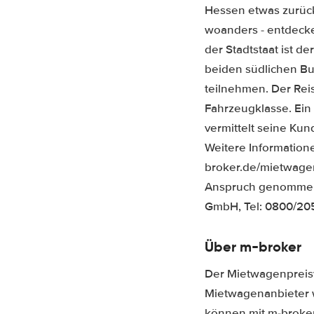
Hessen etwas zurückg
woanders - entdecke
der Stadtstaat ist d
beiden südlichen Bu
teilnehmen. Der Reis
Fahrzeugklasse. Ein
vermittelt seine Ku
Weitere Informatione
broker.de/mietwagen
Anspruch genommen
GmbH, Tel: 0800/205
Über m-broker
Der Mietwagenpreisv
Mietwagenanbieter w
können mit m-broke