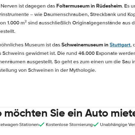
Foltermuseum in Rüdesheim
 Nerven ist dagegen das
. Es 
lterinstrumente – wie Daumenschrauben, Streckbank und Kop
on 1.000 m² sind ausschließlich Originalgegenstände aus de
stellt.
Schweinemuseum in
Stuttgart
wöhnliches Museum ist das
,
s Schweins gewidmet ist. Die rund 46.000 Exponate werde
enräumen ausgestellt. So geht es zum einen um die Sau 
tellung von Schweinen in der Mythologie.
 möchten Sie ein Auto miet
ietwagen-Stationen
Kostenlose Stornierung
Unabhängige Ver