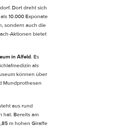
orf. Dort dreht sich
als 10.000 Exponate
n, sondern auch die
ach-Aktionen bietet
um in Alfeld
. Es
Schlafmedizin als
 Museum können über
nd Mundprothesen
teht aus rund
 hat. Bereits am
5,85 m hohen Giraffe