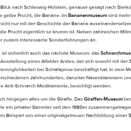
Blick nach Schleswig-Holstein, genauer gesagt nach Sierksd
Bananenmuseum
e gelbe Frucht, die Banane. Im
sind mehr 
h nicht nur mit der Geschichte der Banane auseinandersetze
die Frucht eigentlich so krumm ist. Neben zahlreichen Mitm
r zudem interessante Sonderführungen an.
Schnarchmuse
ist sicherlich auch das nächste Museum: das
 Ausstellung eines Alfelder Arztes, der sich sowohl mit der 
iemöglichkeiten bei Schlafapnoe beschäftigt hat. In dem
erschiedenen Jahrhunderten, darunter Nasenklammern u
e Anti-Schnarch-Medikamente, besichtigt werden.
Giraffen-Museum
ich hingegen alles um die Giraffe. Das
bes
ie ein privater Sammler seit den 1980er zusammengetragen
m Beispiel von einer originalgetreuen Nachbildung einer 