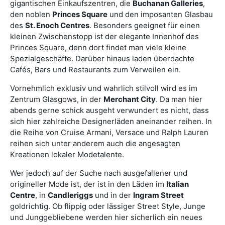
gigantischen Einkaufszentren, die
Buchanan Galleries
,
den noblen
Princes Square
und den imposanten Glasbau
des
St. Enoch Centres
. Besonders geeignet für einen
kleinen Zwischenstopp ist der elegante Innenhof des
Princes Square, denn dort findet man viele kleine
Spezialgeschäfte. Darüber hinaus laden überdachte
Cafés, Bars und Restaurants zum Verweilen ein.
Vornehmlich exklusiv und wahrlich stilvoll wird es im
Zentrum Glasgows, in der
Merchant City
. Da man hier
abends gerne schick ausgeht verwundert es nicht, dass
sich hier zahlreiche Designerläden aneinander reihen. In
die Reihe von Cruise Armani, Versace und Ralph Lauren
reihen sich unter anderem auch die angesagten
Kreationen lokaler Modetalente.
Wer jedoch auf der Suche nach ausgefallener und
origineller Mode ist, der ist in den Läden im
Italian
Centre
, in
Candleriggs
und in der
Ingram Street
goldrichtig. Ob flippig oder lässiger Street Style, Junge
und Junggebliebene werden hier sicherlich ein neues