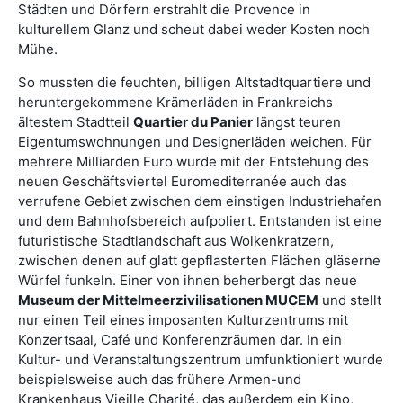
Städten und Dörfern erstrahlt die Provence in
kulturellem Glanz und scheut dabei weder Kosten noch
Mühe.
So mussten die feuchten, billigen Altstadtquartiere und
heruntergekommene Krämerläden in Frankreichs
ältestem Stadtteil
Quartier du Panier
längst teuren
Eigentumswohnungen und Designerläden weichen. Für
mehrere Milliarden Euro wurde mit der Entstehung des
neuen Geschäftsviertel Euromediterranée auch das
verrufene Gebiet zwischen dem einstigen Industriehafen
und dem Bahnhofsbereich aufpoliert. Entstanden ist eine
futuristische Stadtlandschaft aus Wolkenkratzern,
zwischen denen auf glatt gepflasterten Flächen gläserne
Würfel funkeln. Einer von ihnen beherbergt das neue
Museum der Mittelmeerzivilisationen MUCEM
und stellt
nur einen Teil eines imposanten Kulturzentrums mit
Konzertsaal, Café und Konferenzräumen dar. In ein
Kultur- und Veranstaltungszentrum umfunktioniert wurde
beispielsweise auch das frühere Armen-und
Krankenhaus Vieille Charité, das außerdem ein Kino,